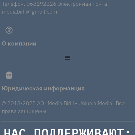
Телефон: 068192226 Электронная почта:
mediabirlii@gmail.com
О компании
Юридическая информаиция
© 2018-2025 AO "Media Birlii - Uniunia Media" Все
права защищены
НАС ПОДДЕРЖИВАЮТ: