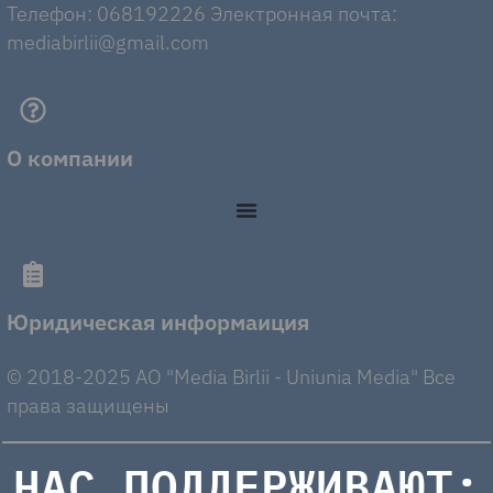
Телефон: 068192226 Электронная почта:
mediabirlii@gmail.com
О компании
Юридическая информаиция
© 2018-2025 AO "Media Birlii - Uniunia Media" Все
права защищены
НАС ПОДДЕРЖИВАЮТ: