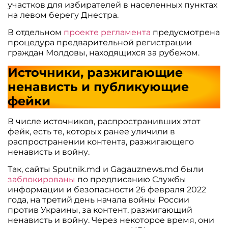
участков для избирателей в населенных пунктах
на левом берегу Днестра.
В отдельном
проекте регламента
предусмотрена
процедура предварительной регистрации
граждан Молдовы, находящихся за рубежом.
Источники, разжигающие
ненависть и публикующие
фейки
В числе источников, распространивших этот
фейк, есть те, которых ранее уличили в
распространении контента, разжигающего
ненависть и войну.
Так, сайты Sputnik.md и Gagauznews.md были
заблокированы
по предписанию Службы
информации и безопасности 26 февраля 2022
года, на третий день начала войны России
против Украины, за контент, разжигающий
ненависть и войну. Через некоторое время, они