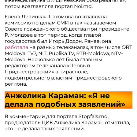
еженедельника «Кишиневский обозреватель»,
потом возглавляла портал Noi.md.
Елена Левицкая-Пахомова возглавляла
комиссию по делам СМИ в так называемом
Совете гражданского общества при президенте
Р. Молдова в тот период, когда главой
государства был Игорь Додон. Ранее, она
работала
на разных телеканалах, в том числе ORT
Moldova, TV7, NIT, Publika TV, RTR-Moldova, NTV-
Moldova. Несколько лет была главным
редактором телеканала «Первый
Приднестровский» в Тирасполе,
подконтрольного властям приднестровского
региона.
Анжелика Караман: «Я не
делала подобных заявлений»
В комментарии для портала Stopfals.md,
председатель ЦИК Анжелика Караман отметила,
что не делала таких заявлений.