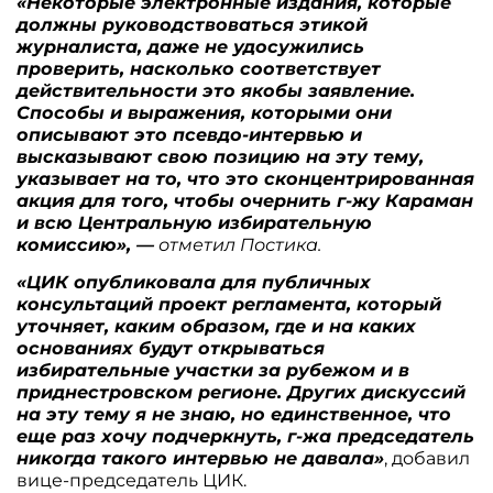
«Некоторые электронные издания, которые
должны руководствоваться этикой
журналиста, даже не удосужились
проверить, насколько соответствует
действительности это якобы заявление.
Способы и выражения, которыми они
описывают это псевдо-интервью и
высказывают свою позицию на эту тему,
указывает на то, что это сконцентрированная
акция для того, чтобы очернить г-жу Караман
и всю Центральную избирательную
комиссию», —
отметил Постика.
«ЦИК опубликовала для публичных
консультаций проект регламента, который
уточняет, каким образом, где и на каких
основаниях будут открываться
избирательные участки за рубежом и в
приднестровском регионе. Других дискуссий
на эту тему я не знаю, но единственное, что
еще раз хочу подчеркнуть, г-жа председатель
никогда такого интервью не давала»
, добавил
вице-председатель ЦИК.