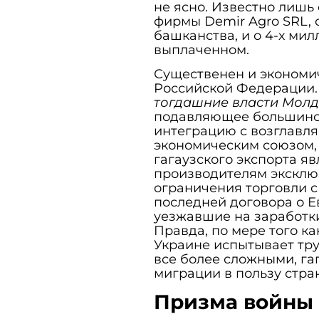
не ясно. Известно лишь
фирмы Demir Agro SRL, 
башканства, и о 4-х мил
выплаченном.
Существенен и экономич
Российской Федерации.
тогдашние власти Молд
подавляющее большинст
интеграцию с возглавл
экономическим союзом, 
гагаузского экспорта я
производителям эксклю
ограничения торговли 
последней договора о Е
уезжавшие на заработки
Правда, по мере того ка
Украине испытывает тру
все более сложными, га
миграции в пользу стран
Призма войны