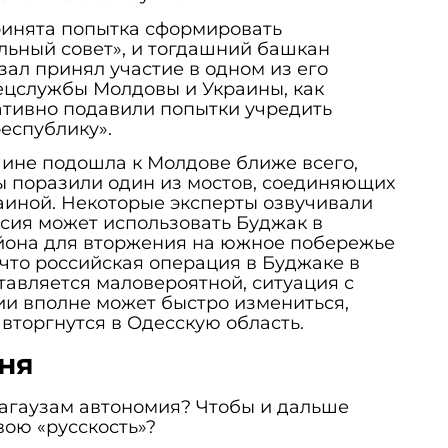
ринята попытка сформировать
льный совет», и тогдашний башкан
ал принял участие в одном из его
ецслужбы Молдовы и Украины, как
ативно подавили попытки учредить
еспублику».
раине подошла к Молдове ближе всего,
ы поразили один из мостов, соединяющих
аиной. Некоторые эксперты озвучивали
сия может использовать Буджак в
айона для вторжения на южное побережье
 что российская операция в Буджаке в
авляется маловероятной, ситуация с
ии вполне может быстро измениться,
 вторгнутся в Одесскую область.
дня
гагаузам автономия? Чтобы и дальше
вою «русскость»?