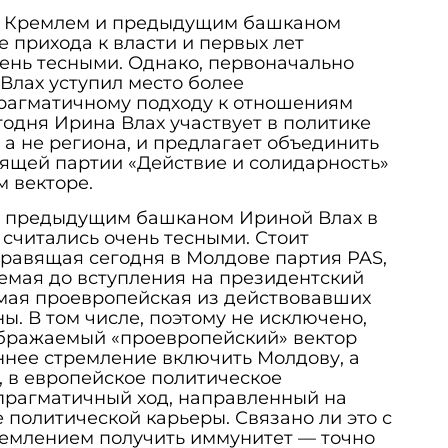
у Кремлем и предыдущим башканом
е прихода к власти и первых лет
ень тесными. Однако, первоначально
Влах уступил место более
рагматичному подходу к отношениям
годня Ирина Влах участвует в политике
 а не региона, и предлагает объединить
ящей партии «Действие и солидарность»
м векторе.
и предыдущим башканом Ириной Влах в
считались очень тесными. Стоит
 правящая сегодня в Молдове партия PAS,
емая до вступления на президентский
амая проевропейская из действовавших
ы. В том числе, поэтому не исключено,
ображаемый «проевропейский» вектор
ннее стремление включить Молдову, а
, в европейское политическое
 прагматичный ход, направленный на
политической карьеры. Связано ли это с
ремлением получить иммунитет — точно