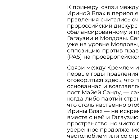
К примеру, связи межд
Ириной Влах в период е
правления считались оч
пророссийский дискурс 
сбалансированному и п
Гагаузии и Молдовы. Се
уже на уровне Молдовы,
оппозицию против прав
(PAS) на проевропейско
Связи между Кремлем 
первые годы правления 
оговориться здесь, что
основанная и возглавля
пост Майей Санду, — с
когда-либо партий стран
что столь явственно от
Ирины Влах — не искре
вместе с ней и Гагаузию
пространство, но чисто
уверенное продолжение 
честолюбием или со ст