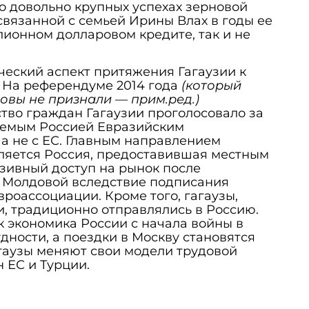
 о довольно крупных успехах зерновой
связанной с семьей Ирины Влах в годы ее
лионном долларовом кредите, так и не
еский аспект притяжения Гагаузии к
 На референдуме 2014 года
(который
овы не признали — прим.ред.)
во граждан Гагаузии проголосовало за
яемым Россией Евразийским
а не с ЕС. Главным направлением
вляется Россия, предоставившая местным
зивный доступ на рынок после
с Молдовой вследствие подписания
вроассоциации. Кроме того, гагаузы,
, традиционно отправлялись в Россию.
к экономика России с начала войны в
дности, а поездки в Москву становятся
гаузы меняют свои модели трудовой
 ЕС и Турции.