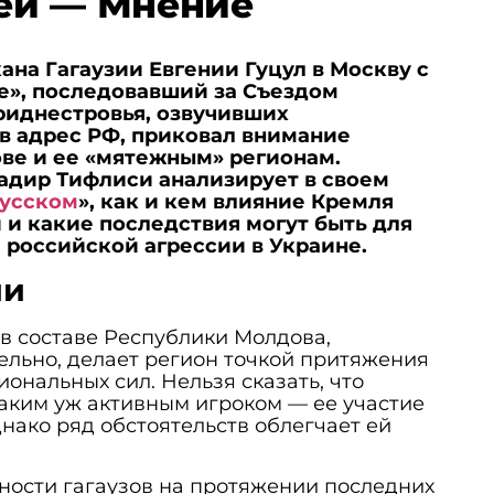
ей — Мнение
на Гагаузии Евгении Гуцул в Москву с
е», последовавший за Съездом
риднестровья, озвучивших
в адрес РФ, приковал внимание
ве и ее «мятежным» регионам.
адир Тифлиси анализирует в своем
русском
», как и кем влияние Кремля
и и какие последствия могут быть для
 российской агрессии в Украине.
ии
 в составе Республики Молдова,
льно, делает регион точкой притяжения
ональных сил. Нельзя сказать, что
таким уж активным игроком — ее участие
нако ряд обстоятельств облегчает ей
ости гагаузов на протяжении последних