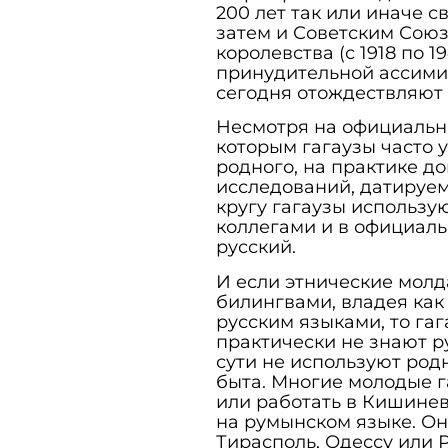
200 лет так или иначе с
затем и Советским Союз
королевства (с 1918 по 1
принудительной ассимил
сегодня отождествляют 
Несмотря на официальн
которым гагаузы часто 
родного, на практике д
исследований, датируем
кругу гагаузы использую
коллегами и в официал
русский.
И если этнические молд
билингвами, владея как
русским языками, то гаг
практически не знают р
сути не используют род
быта. Многие молодые г
или работать в Кишинев
на румынском языке. Он
Тирасполь, Одессу или