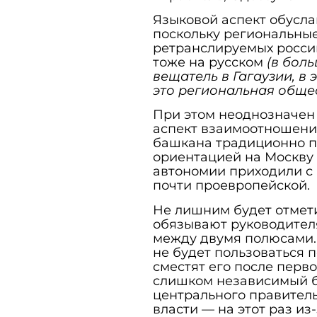
Языковой аспект обусла
поскольку региональные
ретранслируемых росси
тоже на русском
(в бол
вещатель в Гагаузии, в 
это региональная обще
При этом неоднозначен
аспект взаимоотношений
башкана традиционно п
ориентацией на Москву
автономии приходили с 
почти проевропейской.
Не лишним будет отмети
обязывают руководител
между двумя полюсами.
не будет пользоваться п
сместят его после перво
слишком независимый б
центрального правитель
власти — на этот раз и