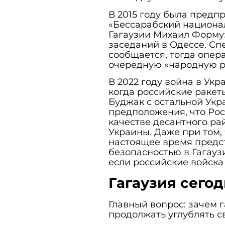
В 2015 году была предп
«Бессарабский национа
Гагаузии Михаил Формуз
заседаний в Одессе. Сп
сообщается, тогда опер
очередную «народную р
В 2022 году война в Ук
когда российские ракет
Буджак с остальной Укр
предположения, что Рос
качестве десантного р
Украины. Даже при том,
настоящее время предст
безопасностью в Гагауз
если российские войска
Гагаузия сего
Главный вопрос: зачем 
продолжать углублять с