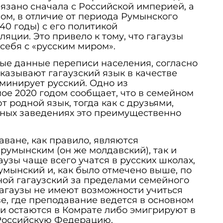
вязано сначала с Российской империей, а
ом, в отличие от периода Румынского
940 годы) с его политикой
яции. Это привело к тому, что гагаузы
себя с «русским миром».
ые данные переписи населения, согласно
указывают гагаузский язык в качестве
оминирует русский. Одно из
ое 2020 годом сообщает, что в семейном
т родной язык, тогда как с друзьями,
ьных заведениях это преимущественно
аване, как правило, являются
 румынским (он же молдавский), так и
аузы чаще всего учатся в русских школах,
умынский и, как было отмечено выше, по
ной гагаузский за пределами семейного
агаузы не имеют возможности учиться
е, где преподавание ведется в основном
и остаются в Комрате либо эмигрируют в
 Российскую Федерацию.