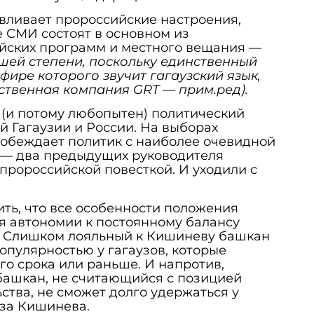
вливает пророссийские настроения,
 СМИ состоят в основном из
йских программ и местного вещания —
ьшей степени, поскольку единственный
эфире которого звучит гагаузский язык,
ственная компания GRT — прим.ред).
 (и потому любопытен) политический
 Гагаузии и России. На выборах
обеждает политик с наиболее очевидной
 — два предыдущих руководителя
пророссийской повесткой. И уходили с
ть, что все особенности положения
я автономии к постоянному балансу
 Слишком лояльный к Кишиневу башкан
опулярностью у гагаузов, которые
го срока или раньше. И напротив,
ашкан, не считающийся с позицией
ства, не сможет долго удержаться у
з-за Кишинева.