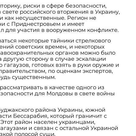
торику, риски в сфере безопасности,
в свете российского вторжения в Украину,
и как несущественные. Регион не
 ни с Приднестровьем и имеет
л для участия в вооруженном конфликте.
ваться некоторые тайники стрелкового
ений советских времен, и некоторых
равоохранительных органов можно было
а другую сторону в случае эскалации
 гагаузов, готовых взять в руки оружие и
правительством, по оценкам экспертов,
будь существенным.
рассматривать в качестве одного из
зопасности для Молдовы в свете войны
Буджакского района Украины, южной
асти Бессарабия, который граничит с
 Этот район населен украинцами,
гагаузами и связан с остальной Украиной
зкой полосой суши.