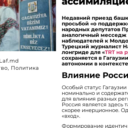
ассимиляци
Недавний приезд башка
просьбой «о поддержк
народных депутатов П
аналогичный месседж 
наблюдателей к Молдо
Турецкий журналист Н
лонгриде для «
TRT на 
сохраняется в Гагаузи
Laf.md
автономии в контексте
тво
,
Политика
Влияние Росс
Особый статус Гагаузии
номинально и содержате
для влияния разных реги
Россия является здесь 
скорее инерционное. Од
«вход».
Формирование идентичн