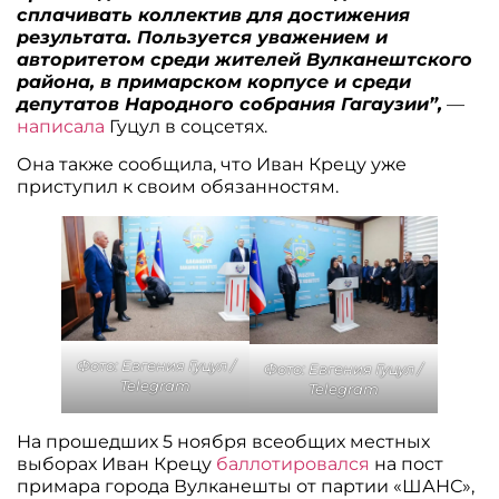
сплачивать коллектив для достижения
результата. Пользуется уважением и
авторитетом среди жителей Вулканештского
района, в примарском корпусе и среди
депутатов Народного собрания Гагаузии”,
—
написала
Гуцул в соцсетях.
Она также сообщила, что Иван Крецу уже
приступил к своим обязанностям.
Фото: Евгения Гуцул /
Фото: Евгения Гуцул /
Telegram
Telegram
На прошедших 5 ноября всеобщих местных
выборах Иван Крецу
баллотировался
на пост
примара города Вулканешты от партии «ШАНС»,