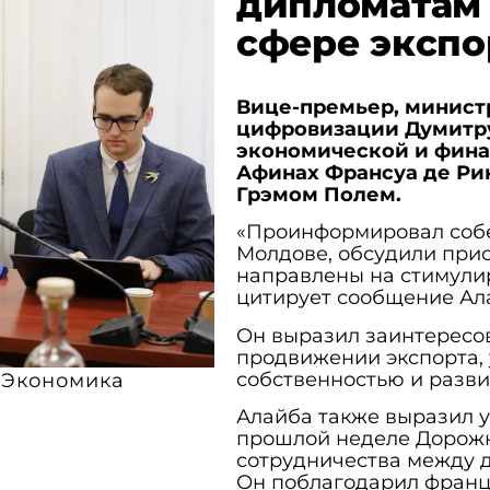
дипломатам 
сфере экспо
Вице-премьер, минист
цифровизации Думитру
экономической и фина
Афинах Франсуа де Ри
Грэмом Полем.
«Проинформировал собе
Молдове, обсудили прио
направлены на стимули
цитирует сообщение Ал
Он выразил заинтересов
продвижении экспорта,
собственностью и разв
Экономика
Алайба также выразил у
прошлой неделе Дорожн
сотрудничества между д
Он поблагодарил франц