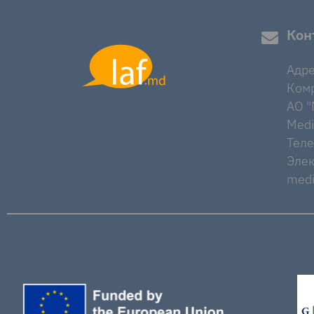
Кон
Адре
Комр
AO "M
Medi
Тел
Элек
medi