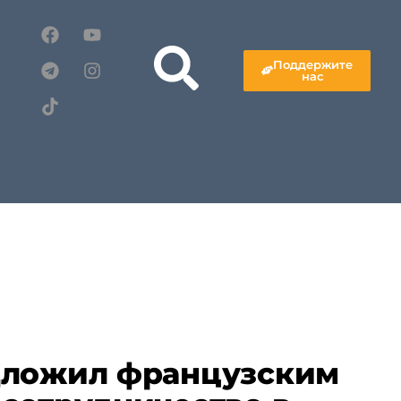
Поддержите
нас
дложил французским