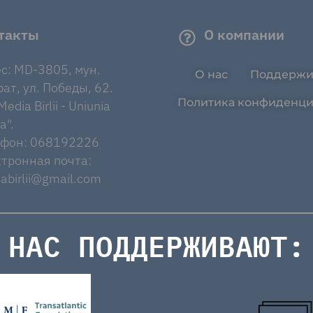
такты
О компании
с: MD-3805, мун.
О нас
Поддержи
ат, ул. Победы, 62.
Политика конфиденци
edia Birlii - Uniunia
a".
ефон: 068192226
тронная почта:
abirlii@gmail.com
НАС ПОДДЕРЖИВАЮТ: