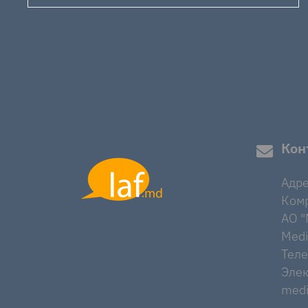
Кон
Адре
Комр
AO "M
Medi
Тел
Элек
medi