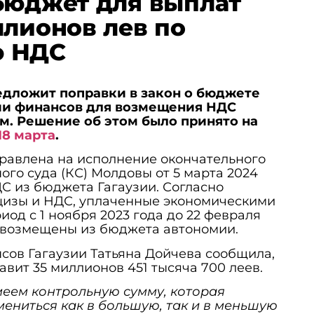
бюджет для выплат
ллионов лев по
ю НДС
едложит поправки в закон о бюджете
нии финансов для возмещения НДС
м. Решение об этом было принято на
18 марта
.
равлена на исполнение окончательного
го суда (КС) Молдовы от 5 марта 2024
С из бюджета Гагаузии. Согласно
кцизы и НДС, уплаченные экономическими
иод с 1 ноября 2023 года до 22 февраля
ь возмещены из бюджета автономии.
сов Гагаузии Татьяна Дойчева сообщила,
авит 35 миллионов 451 тысяча 700 леев.
меем контрольную сумму, которая
ениться как в большую, так и в меньшую