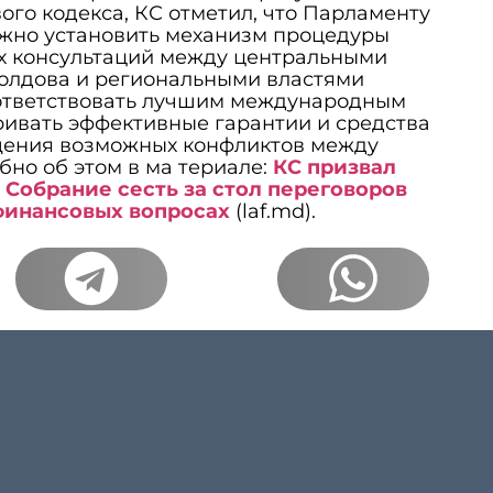
ого кодекса, КС отметил, что Парламенту
жно установить механизм процедуры
х консультаций между центральными
олдова и региональными властями
оответствовать лучшим международным
ривать эффективные гарантии и средства
щения возможных конфликтов между
бно об этом в ма териале:
КС призвал
Собрание сесть за стол переговоров
финансовых вопросах
(laf.md).