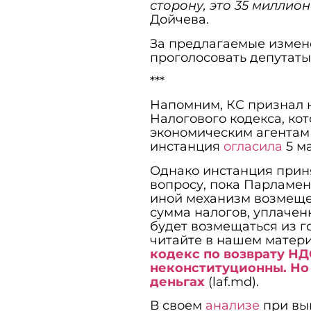
сторону, это 35 миллион
Дойчева.
За предлагаемые измен
проголосовать депутаты
***
Напомним, КС признал н
Налогового кодекса, ко
экономическим агентам 
инстанция
огласила
5 м
Однако инстанция прин
вопросу, пока Парламен
иной механизм возмеще
сумма налогов, уплачен
будет возмещаться из 
читайте в нашем матери
кодекс по возврату НД
неконституционны. Но 
деньгах
(laf.md).
В своем
анализе
при вы