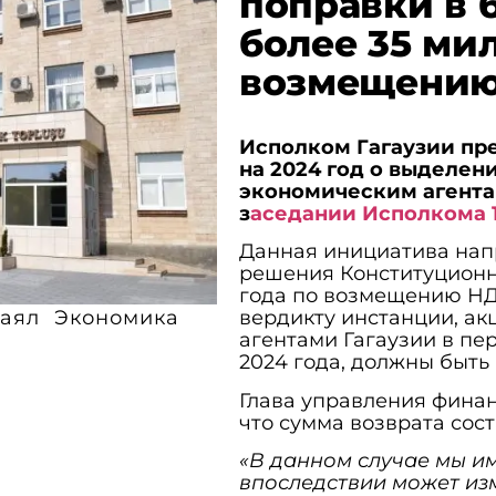
поправки в 
более 35 ми
возмещени
Исполком Гагаузии пр
на 2024 год о выделе
экономическим агента
з
аседании Исполкома 
Данная инициатива нап
решения Конституционно
года по возмещению НД
аял
Экономика
вердикту инстанции, а
агентами Гагаузии в пер
2024 года, должны быт
Глава управления финан
что сумма возврата сост
«В данном случае мы и
впоследствии может изм