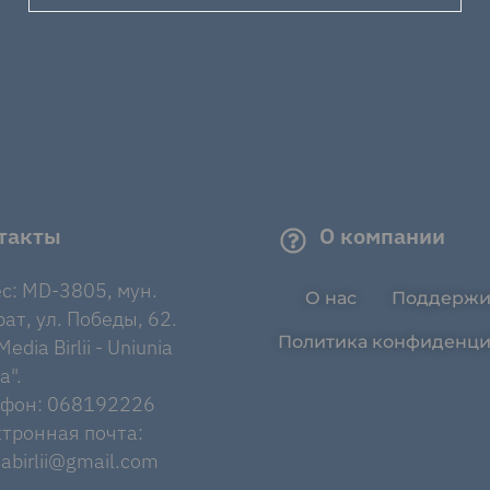
такты
О компании
с: MD-3805, мун.
О нас
Поддержи
ат, ул. Победы, 62.
Политика конфиденци
edia Birlii - Uniunia
a".
ефон: 068192226
тронная почта:
abirlii@gmail.com