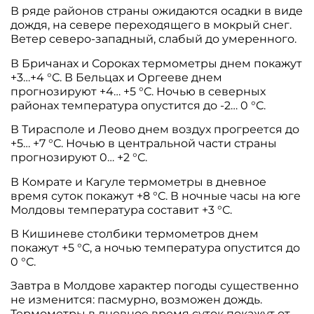
В ряде районов страны ожидаются осадки в виде
дождя, на севере переходящего в мокрый снег.
Ветер северо-западный, слабый до умеренного.
В Бричанах и Сороках термометры днем покажут
+3…+4 °С. В Бельцах и Оргееве днем
прогнозируют +4… +5 °С. Ночью в северных
районах температура опустится до -2… 0 °С.
В Тирасполе и Леово днем воздух прогреется до
+5… +7 °С. Ночью в центральной части страны
прогнозируют 0… +2 °С.
В Комрате и Кагуле термометры в дневное
время суток покажут +8 °С. В ночные часы на юге
Молдовы температура составит +3 °С.
В Кишиневе столбики термометров днем
покажут +5 °С, а ночью температура опустится до
0 °С.
Завтра в Молдове характер погоды существенно
не изменится: пасмурно, возможен дождь.
Термометры в дневное время суток покажут от