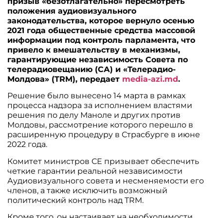
призыв «безотлагательно» пересмотреть
положения аудиовизуального
законодательства, которое вернуло осенью
2021 года общественные средства массовой
информации под контроль парламента, что
привело к вмешательству в механизмы,
гарантирующие независимость Совета по
телерадиовещанию (СА) и «Телерадио-
Молдова» (TRM), передает
media-azi.md
.
Решение было вынесено 14 марта в рамках
процесса надзора за исполнением властями
решения по делу Маноле и других против
Молдовы, рассмотрение которого перешло в
расширенную процедуру в Страсбурге в июне
2022 года.
Комитет министров СЕ призывает обеспечить
четкие гарантии реальной независимости
Аудиовизуального совета и несменяемости его
членов, а также исключить возможный
политический контроль над TRM.
Кроме того, он настаивает на необходимости