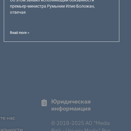
премьер-министра Румынии Илие Боложан,
отвечая
Read more >
Юридическая
информаиция
те нас
© 2018-2025 AO "Media
альности
Birlii - Uniunia Media" Все