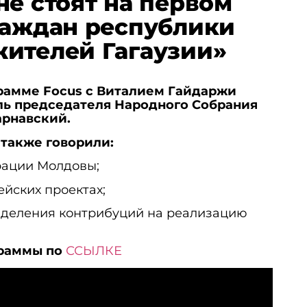
не стоят на первом
раждан республики
ителей Гагаузии»
рамме Focus с Виталием Гайдаржи
ль председателя Народного Собрания
арнавский.
также говорили:
рации Молдовы;
йских проектах;
ыделения контрибуций на реализацию
граммы по
ССЫЛКЕ