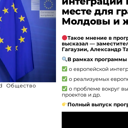
интеграции 
месте для г
Молдовы и ж
Такое мнение в прог
высказал — заместите
Гагаузии, Александр Т
В рамках программы 
о европейской интег
о реализуемых европе
d
Общество
о проблеме вокруг в
проектов и др.
Полный выпуск про