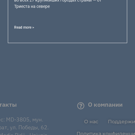
Триеста на севере
Read more >
такты
О компании
с: MD-3805, мун.
О нас
Поддержи
ат, ул. Победы, 62.
Политика конфиденци