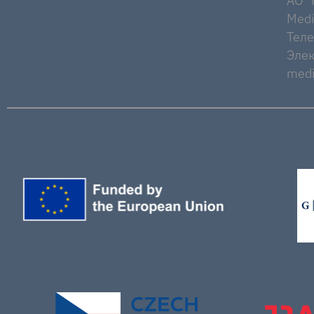
AO "M
Medi
Тел
Элек
medi