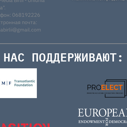
edia Birlii - Uniunia
a".
ефон: 068192226
тронная почта:
abirlii@gmail.com
НАС ПОДДЕРЖИВАЮТ: