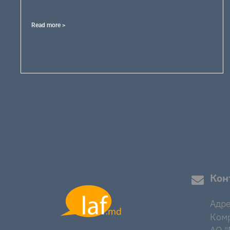
Read more >
Кон
Адре
Комр