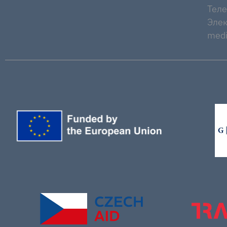
Тел
Элек
medi