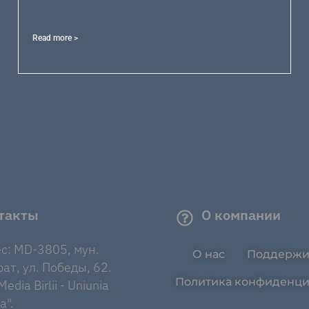
Read more >
такты
О компании
с: MD-3805, мун.
О нас
Поддержи
ат, ул. Победы, 62.
Политика конфиденци
edia Birlii - Uniunia
a".