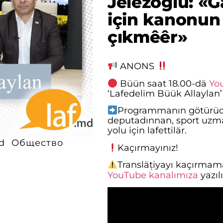
Jelezoglu: «
için kanonun 
çıkmêêr»
ANONS
Büün saat 18.00-dä
Yo
‘Lafedelim Büük Allaylan’
Programmanın götürüc
deputadınnan, sport uzma
yolu için lafettilär.
d
Общество
Kaçırmayınız!
Transläțiyayı kaçırmama
YouTube kanalımıza
yazıl