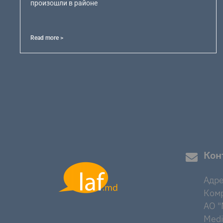
произошли в районе
Read more >
Кон
Адре
Комр
AO "M
Medi