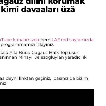
Gagauz dilini korumak
kimi davaaları üzä
uTube kanalımızda
hem
LAF.md sayfamızda
 programmamızı izläyınız.
üsü Alla Büük Gagauz Halk Topluşun
nınnan Mihayıl Jelezogluylan yaradıcılık
a deyni linktan geçiniz, basınız da bizim
ınız