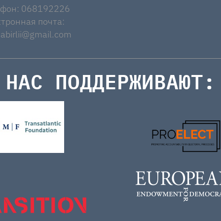
ефон: 068192226
тронная почта:
abirlii@gmail.com
НАС ПОДДЕРЖИВАЮТ: