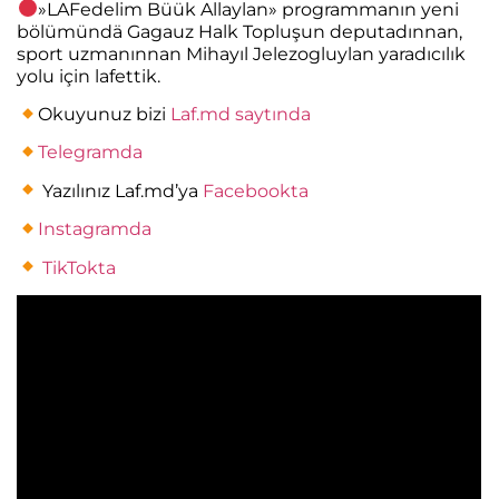
»LAFedelim Büük Allaylan» programmanın yeni
bölümündä Gagauz Halk Topluşun deputadınnan,
sport uzmanınnan Mihayıl Jelezogluylan yaradıcılık
yolu için lafettik.
Okuyunuz bizi
Laf.md saytında
Telegramda
Yazılınız Laf.md’ya
Facebookta
Instagramda
TikTokta