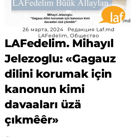
26 марта, 2024
Редакция Laf.md
LAFedelim
,
Общество
LAFedelim. Mihayıl
Jelezoglu: «Gagauz
dilini korumak için
kanonun kimi
davaaları üzä
çıkmêêr»