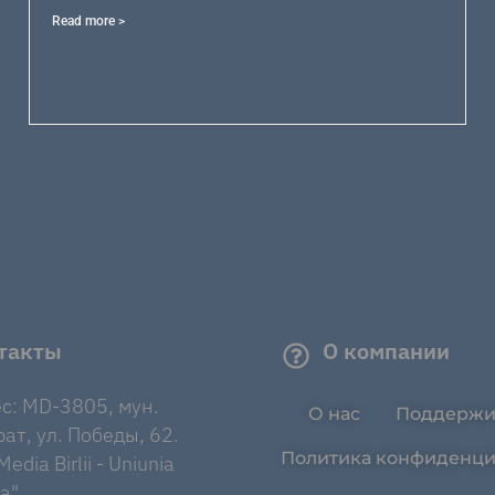
Read more >
такты
О компании
с: MD-3805, мун.
О нас
Поддержи
ат, ул. Победы, 62.
Политика конфиденци
edia Birlii - Uniunia
a".