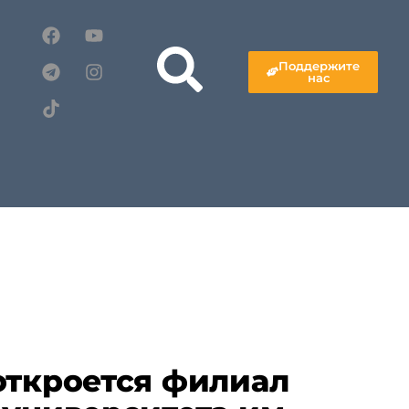
Поддержите
нас
откроется филиал