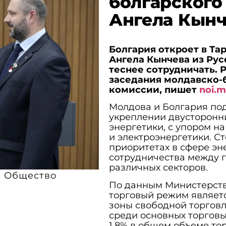
болгарского
Ангела Кынч
Болгария откроет в Та
Ангела Кынчева из Рус
теснее сотрудничать. 
заседания молдавско-
комиссии, пишет
noi.
Молдова и Болгария по
укреплении двусторонни
энергетики, с упором н
и электроэнергетики. 
приоритетах в сфере эн
сотрудничества между 
различных секторов.
Общество
По данным Министерства
торговый режим являет
зоны свободной торговли
среди основных торговы
1,8% в общем объеме тор