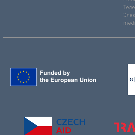
Тел
Элек
medi