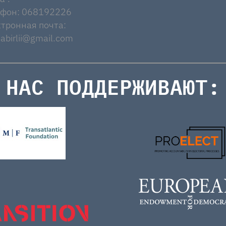
ефон: 068192226
тронная почта:
abirlii@gmail.com
НАС ПОДДЕРЖИВАЮТ: