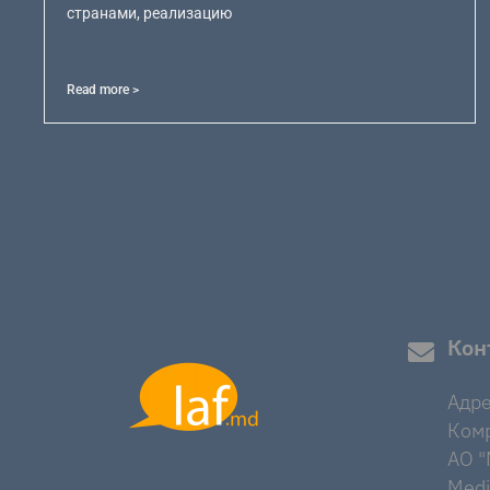
странами, реализацию
Read more >
Кон
Адре
Комр
AO "M
Medi