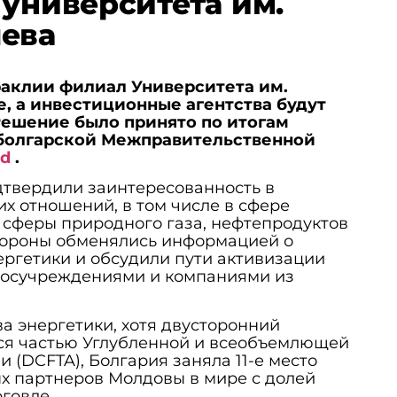
 университета им.
ева
раклии филиал Университета им.
е, а инвестиционные агентства будут
Решение было принято по итогам
болгарской Межправительственной
md
.
дтвердили заинтересованность в
х отношений, в том числе в сфере
а сферы природного газа, нефтепродуктов
Стороны обменялись информацией о
ергетики и обсудили пути активизации
госучреждениями и компаниями из
 энергетики, хотя двусторонний
ся частью Углубленной и всеобъемлющей
 (DCFTA), Болгария заняла 11-е место
х партнеров Молдовы в мире с долей
говле.