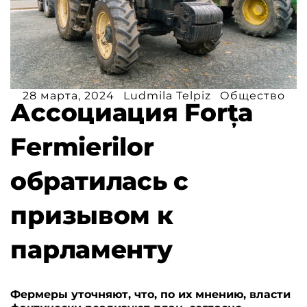
28 марта, 2024
Ludmila Telpiz
Общество
Ассоциация Forța
Fermierilor
обратилась с
призывом к
парламенту
Фермеры уточняют, что, по их мнению, власти