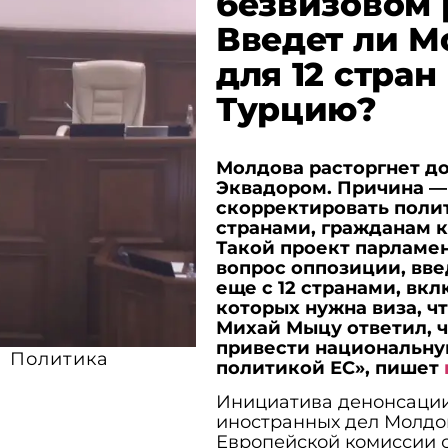
безвизовом 
Введет ли М
для 12 стра
Турцию?
Молдова расторгнет д
Эквадором. Причина 
скорректировать поли
странами, гражданам к
Такой проект парламен
вопрос оппозиции, вв
еще с 12 странами, вк
которых нужна виза, ч
Михай Мыцу ответил, 
привести национальную
Политика
политикой ЕС», пишет
Инициатива денонсации
иностранных дел Молдо
Европейской комиссии о