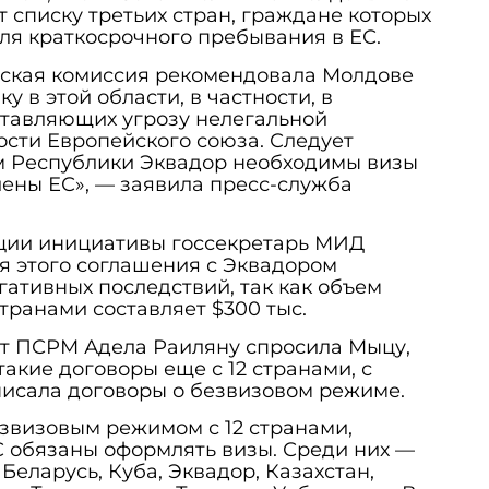
т списку третьих стран, граждане которых
ля краткосрочного пребывания в ЕС.
йская комиссия рекомендовала Молдове
у в этой области, в частности, в
ставляющих угрозу нелегальной
сти Европейского союза. Следует
ам Республики Эквадор необходимы визы
лены ЕС», — заявила пресс-служба
ации инициативы госсекретарь МИД
я этого соглашения с Эквадором
гативных последствий, так как объем
транами составляет $300 тыс.
 от ПСРМ Адела Раиляну спросила Мыцу,
акие договоры еще с 12 странами, с
исала договоры о безвизовом режиме.
звизовым режимом с 12 странами,
С обязаны оформлять визы. Среди них —
еларусь, Куба, Эквадор, Казахстан,