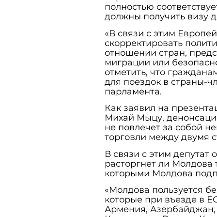
полностью соответствуе
должны получить визу д
«В связи с этим Европе
скорректировать политик
отношении стран, пред
миграции или безопасно
отметить, что граждан
для поездок в страны-ч
парламента.
Как заявил на презент
Михай Мыцу, денонсаци
не повлечет за собой не
торговли между двумя с
В связи с этим депутат
расторгнет ли Молдова т
которыми Молдова подп
«Молдова пользуется бе
которые при въезде в Е
Армения, Азербайджан, Б