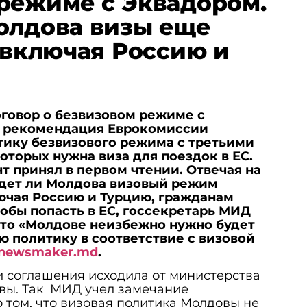
режиме с Эквадором.
олдова визы еще
н включая Россию и
оговор о безвизовом режиме с
— рекомендация Еврокомиссии
тику безвизового режима с третьими
оторых нужна виза для поездок в ЕС.
т принял в первом чтении. Отвечая на
едет ли Молдова визовый режим
лючая Россию и Турцию, гражданам
тобы попасть в ЕС, госсекретарь МИД
что «Молдове неизбежно нужно будет
 политику в соответствие с визовой
newsmaker.md
.
 соглашения исходила от министерства
вы. Так МИД учел замечание
 том, что визовая политика Молдовы не