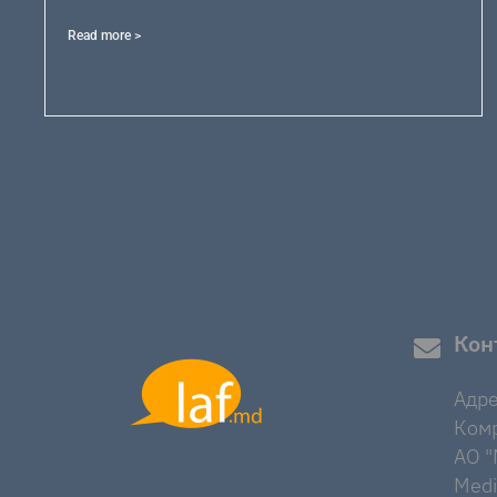
Read more >
Кон
Адре
Комр
AO "M
Medi