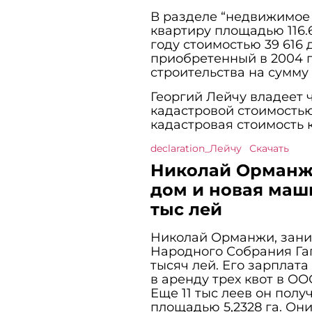
В разделе “недвижимое
квартиру площадью 116.6
году стоимостью 39 616 
приобретенный в 2004 г
строительства на сумму 
Георгий Лейчу владеет 
кадастровой стоимостью
кадастровая стоимость к
declaration_Лейчу
Скачать
Николай Орманжи:
дом и новая маш
тыс лей
Николай Орманжи, зан
Народного Собрания Гаг
тысяч лей. Его зарплата
в аренду трех квот в ОО
Еще 11 тыс леев он полу
площадью 5,2328 га. Он