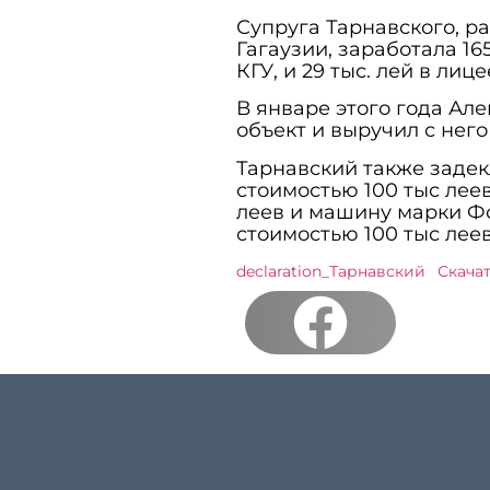
Супруга Тарнавского, р
Гагаузии, заработала 165
КГУ, и 29 тыс. лей в лиц
В январе этого года Ал
объект и выручил с него
Тарнавский также задек
стоимостью 100 тыс леев
леев и машину марки Фо
стоимостью 100 тыс лее
declaration_Тарнавский
Скача