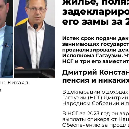
жилье, поля:
задеклариро
его замы за 
Истек срок подачи дек
занимающих государств
проанализировали дек
Исполкома Гагаузии. Ч
НСГ и три его заместит
Дмитрий Констант
пенсия и никаки
ак-Кихаял
а
В декларации о дохода
Гагаузии (НСГ) Дмитрий
Народном Собрании и 
В НСГ за 2023 год он за
выплаты спикера от На
Обеспечению за прошлый