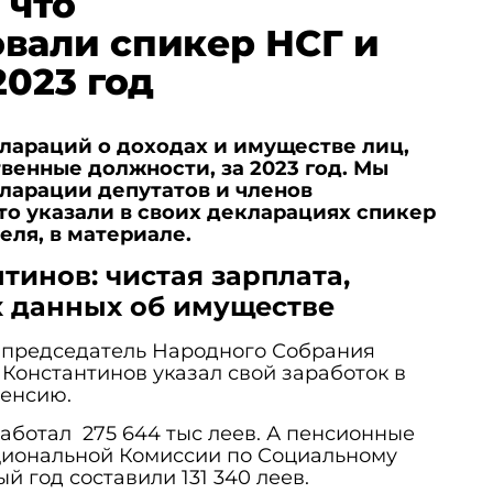
 что
вали спикер НСГ и
2023 год
лараций о доходах и имуществе лиц,
енные должности, за 2023 год. Мы
ларации депутатов и членов
то указали в своих декларациях спикер
еля, в материале.
инов: чистая зарплата,
х данных об имуществе
х председатель Народного Собрания
 Константинов указал свой заработок в
пенсию.
работал 275 644 тыс леев. А пенсионные
циональной Комиссии по Социальному
 год составили 131 340 леев.