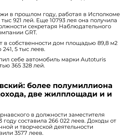
жи в прошлом году, работая в Исполкоме
 тыс 921 лей. Еще 10793 лея она получила
должности секретаря Наблюдательного
омпании GRT.
 в собственности дом площадью 89,8 м2
241, 5 тыс леев.
пил себе автомобиль марки Autoturis
тью 365 328 лей.
вский: более полумиллиона
дохода, две жилплощади и и
рнавского в должности заместителя
 году составила 266 022 леев. Доходы от
чной и творческой деятельности
вили 3577 леев.