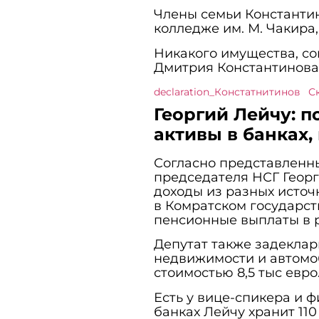
Члены семьи Константино
колледже им. М. Чакира,
Никакого имущества, со
Дмитрия Константинова 
declaration_Констатнитинов
С
Георгий Лейчу: 
активы в банках
Согласно представленн
председателя НСГ Георги
доходы из разных источн
в Комратском государст
пенсионные выплаты в р
Депутат также задеклар
недвижимости и автомоб
стоимостью 8,5 тыс евро
Есть у вице-спикера и ф
банках Лейчу хранит 110