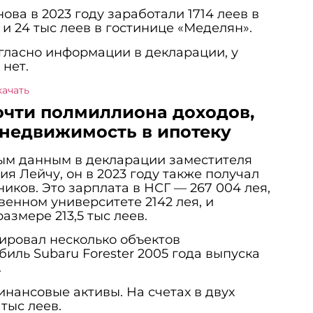
ва в 2023 году заработали 1714 леев в
 и 24 тыс леев в гостинице «Меделян».
гласно информации в декларации, у
нет.
качать
почти полмиллиона доходов,
, недвижимость в ипотеку
ым данным в декларации заместителя
я Лейчу, он в 2023 году также получал
иков. Это зарплата в НСГ — 267 004 лея,
венном университете 2142 лея, и
азмере 213,5 тыс леев.
ировал несколько объектов
иль Subaru Forester 2005 года выпуска
.
инансовые активы. На счетах в двух
 тыс леев.