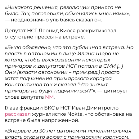
«Никакого решения, резолюции принято не
было. Так, поговорили, обменялись мнениями»,
— неоднозначно улыбаясь сказал он.
Депутат НСГ Леонид Киося раскритиковал
отсутствие прессы на встрече.
«Было объявлено, что это публичная встреча. Но
власть в автономии в лице Илана Шора не
хотела, чтобы высказывания некоторых
примаров и депутатов НСГ попали в СМИ […]
Они (власти автономии – прим.ред.) просто
хотят подчинения примарского корпуса.
Константинов так и сказал “Что значит
примары не будут подчиняться?”»
, — цитирует
слова депутата
NM
.
Глава фракции БКС в НСГ Иван Димитрогло
рассказал
журналистке Nokta, что обстановка на
встрече была напряженной.
«Впервые за 30 лет автономии исполнительная
власть открыто воюет с примарским корпусом.