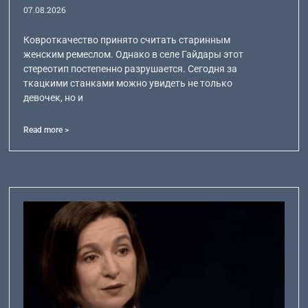
07.08.2026
Ковроткачество принято считать старинным
женским ремеслом. Однако в селе Гайдары этот
стереотип постепенно разрушается. Сегодня за
ткацкими станками можно увидеть не только
девочек, но и
Read more >