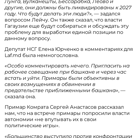
Лунга, Вулканешты, Бессарабка, Леово и
другие, они должны быть ликвидированы к 2027
году. Что будут делать эти люди?»,
— задался
вопросом Лейчу. Он также сказал, что власти
Гагаузии еще будут собираться и обсуждать эту
проблему для выработки единой позиции по
данному вопросу.
Депутат НСГ Елена Юрченко в комментариях для
Laf.md была немногословна.
«Особо комментировать нечего. Пригласить на
рабочее совещание при башкане и через час
встать и уйти. Примары были объективны в
своих возмущениях в обвинении в
предательстве приближенными башкана»
, —
сказала она.
Примар Комрата Сергей Анастасов рассказал
нам, что на встрече примары попросили власти
автономии «не впутывать их в свои
политические игры».
«Большинство выступило против конфронтации