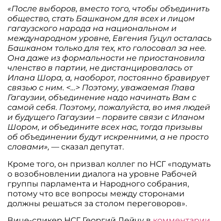
«После выборов, вместо того, чтобы объединить
общество, стать Башканом для всех и лицом
гагаузского народа на национальном и
международном уровне, Евгения Гуцул осталась
Башканом только для тех, кто голосовал за нее.
Она даже из формальности не приостановила
членство в партии, не дистанцировалась от
Илана Шора, а, наоборот, постоянно бравирует
связью с ним. <…> Поэтому, уважаемая Глава
Гагаузии, объединение надо начинать Вам с
самой себя. Поэтому, пожалуйста, во имя людей
и будущего Гагаузии – порвите связи с Иланом
Шором, и объедините всех нас, тогда призывы
об объединении будут искренними, а не просто
словами»,
— сказал депутат.
Кроме того, он призвал коллег по НСГ «подумать
о возобновлении диалога на уровне Рабочей
группы парламента и Народного собрания,
потому что все вопросы между сторонами
должны решаться за столом переговоров».
Вице-спикер НСГ Георгий Лейчу в
комментарии