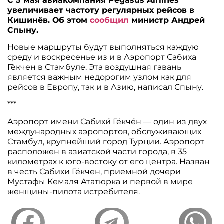
С 5 мая авиакомпания Pegasus Airlines
увеличивает частоту регулярных рейсов в
Кишинёв. Об этом
сообщил
министр Андрей
Спыну.
Новые маршруты будут выполняться каждую
среду и воскресенье из и в Аэропорт Сабиха
Гёкчен в Стамбуле. Эта воздушная гавань
является важным недорогим узлом как для
рейсов в Европу, так и в Азию, написал Спыну.
***
Аэропорт имени Сабихи́ Гёкче́н — один из двух
международных аэропортов, обслуживающих
Стамбул, крупнейший город Турции. Аэропорт
расположен в азиатской части города, в 35
километрах к юго-востоку от его центра. Назван
в честь Сабихи Гёкчен, приемной дочери
Мустафы Кемаля Ататюрка и первой в мире
женщины-пилота истребителя.