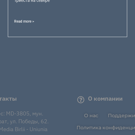
Триеста на севере
Read more >
такты
О компании
с: MD-3805, мун.
О нас
Поддержи
ат, ул. Победы, 62.
Политика конфиденци
edia Birlii - Uniunia