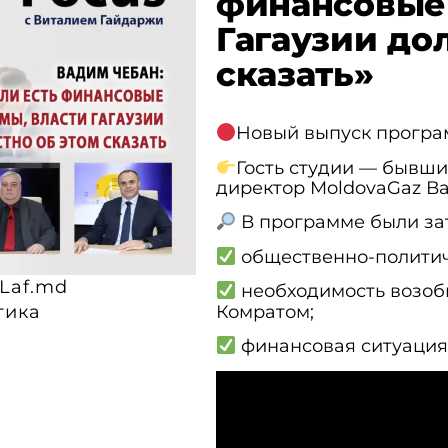
финансовые 
Гагаузии до
сказать»
Новый выпуск програ
Гость студии — бывши
директор MoldovaGaz В
В программе были за
общественно-политич
Laf.md
необходимость возоб
Комратом;
тика
финансовая ситуация 