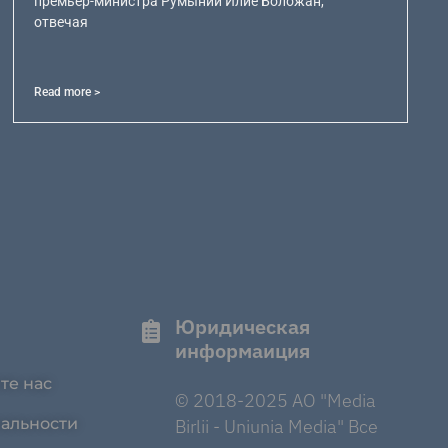
премьер-министра Румынии Илие Боложан,
отвечая
Read more >
Юридическая
информаиция
те нас
© 2018-2025 AO "Media
альности
Birlii - Uniunia Media" Все