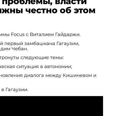
проблемы, власти
лжны честно об этом
ммы Focus с Виталием Гайдаржи.
й первый замбашкана Гагаузии,
адим Чебан.
тронуты следующие темы:
еская ситуация в автономии;
новления диалога между Кишиневом и
в Гагаузии.