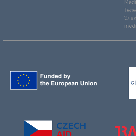
Medi
Тел
Элек
medi