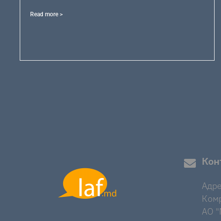
Read more >
Кон
Адре
Комр
AO "M