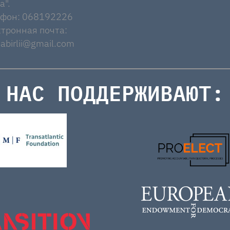
a".
ефон: 068192226
тронная почта:
abirlii@gmail.com
НАС ПОДДЕРЖИВАЮТ: