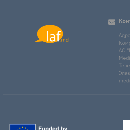
Кон
Адре
Комр
AO "M
Medi
Тел
Элек
medi