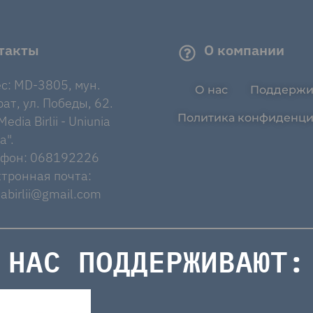
такты
О компании
с: MD-3805, мун.
О нас
Поддержи
ат, ул. Победы, 62.
Политика конфиденци
edia Birlii - Uniunia
a".
ефон: 068192226
тронная почта:
abirlii@gmail.com
НАС ПОДДЕРЖИВАЮТ: