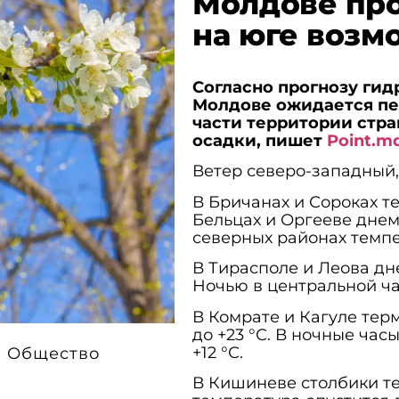
Молдове про
на юге воз
Согласно прогнозу ги
Молдове ожидается пе
части территории стр
осадки, пишет
Point.m
Ветер северо-западный,
В Бричанах и Сороках т
Бельцах и Оргееве днем
северных районах темпер
В Тирасполе и Леова дне
Ночью в центральной час
В Комрате и Кагуле тер
до +23 °С. В ночные ча
+12 °С.
Общество
В Кишиневе столбики те