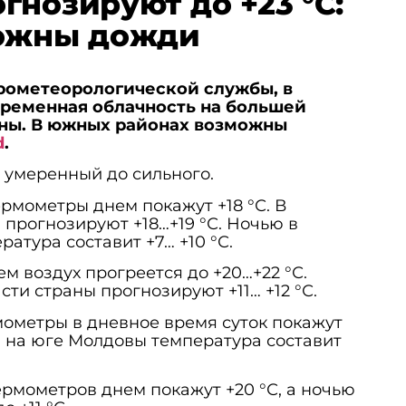
гнозируют до +23 °С:
можны дожди
дрометеорологической службы, в
ременная облачность на большей
аны. В южных районах возможны
d
.
 умеренный до сильного.
ермометры днем покажут +18 °С. В
 прогнозируют +18…+19 °С. Ночью в
атура составит +7… +10 °С.
м воздух прогреется до +20…+22 °С.
ти страны прогнозируют +11… +12 °С.
мометры в дневное время суток покажут
сы на юге Молдовы температура составит
рмометров днем покажут +20 °С, а ночью