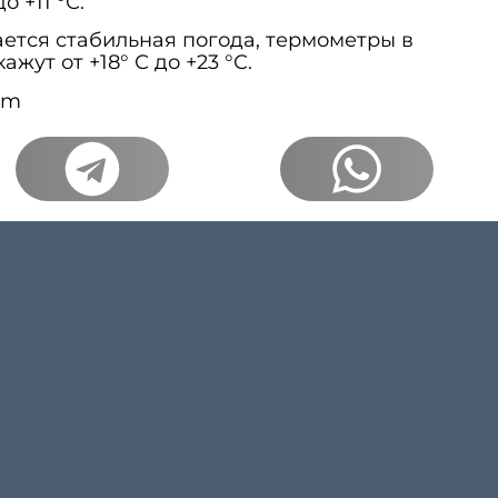
 +11 °С.
ется стабильная погода, термометры в
жут от +18° С до +23 °С.
om