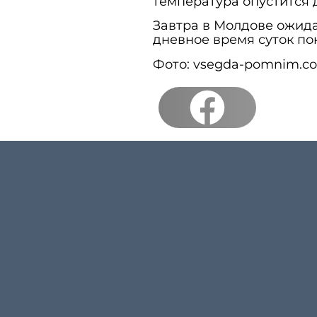
температура опустится до
Завтра в Молдове ожида
дневное время суток пока
Фото: vsegda-pomnim.c