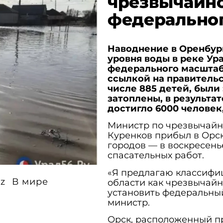
чрезвычайн
федеральног
Наводнение в Оренбур
уровня воды в реке Ур
федерального масштаб
ссылкой на правительс
числе 885 детей, были
затоплены, в результа
достигло 6000 человек
Министр по чрезвычайн
Куренков прибыл в Орс
городов — в воскресень
спасательных работ.
«Я предлагаю классифи
iz
В мире
области как чрезвычай
установить федеральный
министр.
Орск, расположенный пр