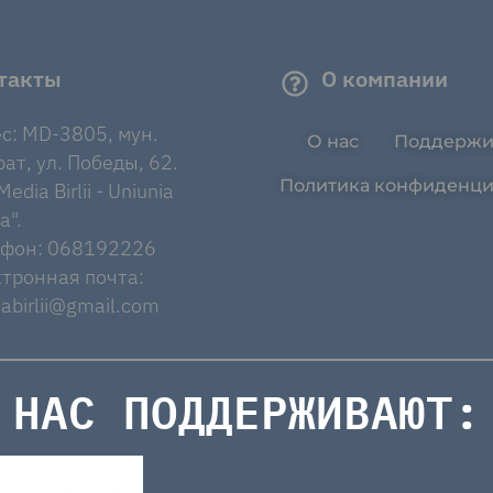
такты
О компании
с: MD-3805, мун.
О нас
Поддержи
ат, ул. Победы, 62.
Политика конфиденци
edia Birlii - Uniunia
a".
ефон: 068192226
тронная почта:
abirlii@gmail.com
НАС ПОДДЕРЖИВАЮТ: