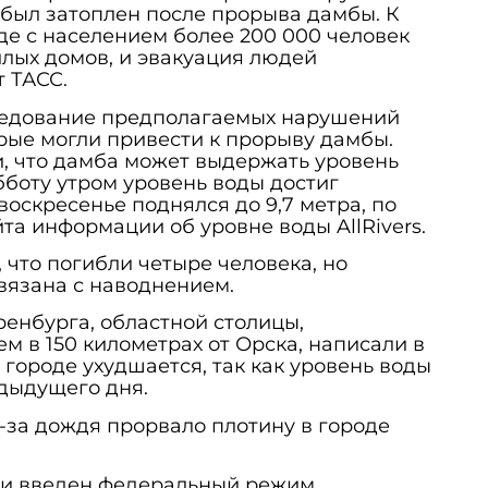
 был затоплен после прорыва дамбы. К
оде с населением более 200 000 человек
лых домов, и эвакуация людей
 ТАСС.
ледование предполагаемых нарушений
орые могли привести к прорыву дамбы.
, что дамба может выдержать уровень
убботу утром уровень воды достиг
 воскресенье поднялся до 9,7 метра, по
та информации об уровне воды AllRivers.
 что погибли четыре человека, но
связана с наводнением.
ренбурга, областной столицы,
м в 150 километрах от Орска, написали в
в городе ухудшается, так как уровень воды
едыдущего дня.
-за дождя прорвало плотину в городе
ии введен федеральный режим