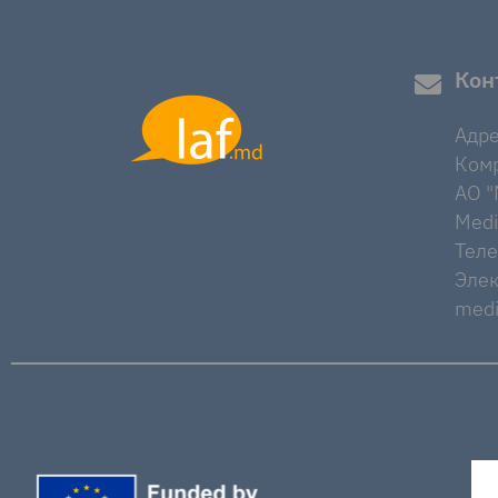
Кон
Адре
Комр
AO "M
Medi
Тел
Элек
medi