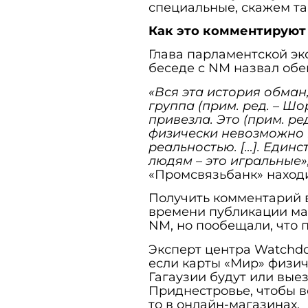
специальные, скажем так
Как это комментируют
Глава парламентской эк
беседе с NM назвал об
«Вся эта история обман,
группа (прим. ред. – Ш
привезла. Это (прим. ре
физически невозможно 
реальностью. […]. Един
людям – это игральные»
«Промсвязьбанк» находи
Получить комментарий в
времени публикации ма
NM, но пообещали, что
Эксперт центра Watchd
если карты «Мир» физич
Гагаузии будут или выез
Приднестровье, чтобы в
то в онлайн-магазинах.