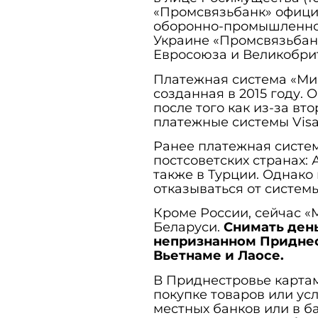
«Промсвязьбанк» офици
оборонно-промышленног
Украине «Промсвязьбан
Евросоюза и Великобри
Платежная система «Ми
созданная в 2015 году. 
после того как из-за в
платежные системы Visa 
Ранее платежная систем
постсоветских странах: 
также в Турции. Однако
отказываться от систем
Кроме России, сейчас «
Беларуси.
Снимать день
непризнанном Приднест
Вьетнаме и Лаосе.
В Приднестровье карта
покупке товаров или усл
местных банков или в б