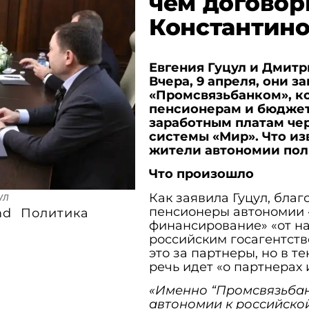
чем договор
Константино
Евгения Гуцул и Дмит
Вчера, 9 апреля, они 
«Промсвязьбанком», к
пенсионерам и бюджет
заработным платам че
системы «Мир». Что из
жители автономии пол
Что произошло
Как заявила Гуцул, бла
ул
пенсионеры автономии 
md
Политика
финансирование» «от н
российским госагентств
это за партнеры, но в т
речь идет «о партнерах 
«Именно “Промсвязьбан
автономии к российско