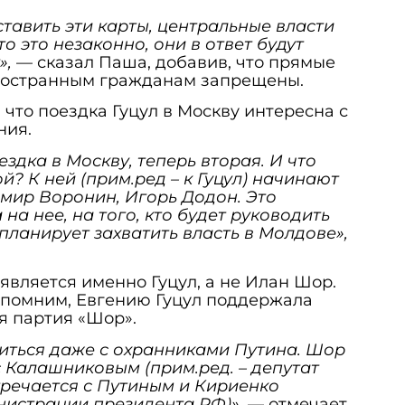
ставить эти карты, центральные власти
то это незаконно, они в ответ будут
»,
— сказал Паша, добавив, что прямые
ностранным гражданам запрещены.
 что поездка Гуцул в Москву интересна с
ния.
здка в Москву, теперь вторая. И что
й? К ней (прим.ред – к Гуцул) начинают
мир Воронин, Игорь Додон. Это
 на нее, на того, кто будет руководить
спланирует захватить власть в Молдове»,
является именно Гуцул, а не Илан Шор.
апомним, Евгению Гуцул поддержала
я партия «Шор».
титься даже с охранниками Путина. Шор
 Калашниковым (прим.ред. – депутат
стречается с Путиным и Кириенко
инистрации президента РФ)»,
— отмечает