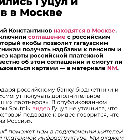
ились Гуцул и
в в Москве
рий Константинов
находятся в Москве
.
заключили
соглашение
с российским
оторый якобы позволит гагаузским
никам получать надбавки к пенсиям и
рез карты российской платежной
вестно об этом соглашении и смогут ли
ьзоваться картами — в материале
NM
.
годаря российскому банку бюджетники и
«смогут получать дополнительное
аших партнеров». В опубликованном
ом Sputnik
видео
Гуцул не уточнила, что
екстовой подводке к видео говорится, что
из России».
к” поможет нам в подключении жителей
й платежной инфраструктуре. Мы окажем