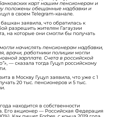
анковских карт нашим пенсионерам и
му положены обещанные надбавки и
цул в своем Telegram-канале.
башкан заявила, что обратилась к
бой разрешить жителям Гагаузии
та, на которые они смогли бы получать
 могли начислять пенсионерам надбавки,
ля, врачи, работники полиции могли
новной зарплате. Счета в российской
р”»
, — сказала тогда Гуцул российскому
ти.
та в Москву Гуцул заявила, что уже с 1
учать 20 тыс. пенсионеров и 5 тыс.
и.
 года находится в собственности
а. Его акционер — Российская Федерация
0%). Как пишет Forbes, c конца 2019 года