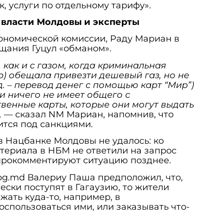
, услуги по отдельному тарифу».
 власти Молдовы и эксперты
ономической комиссии, Раду Мариан в
ещания Гуцул «обманом».
 как и с газом, когда криминальная
ор) обещала привезти дешевый газ, но не
д. – перевод денег с помощью карт “Мир”)
и ничего не имеет общего с
ственные карты, которые они могут выдать
,
— сказал NM Мариан, напомнив, что
тся под санкциями.
 Нацбанке Молдовы не удалось: ко
териала в НБМ не ответили на запрос
 прокомментируют ситуацию позднее.
og.md Валериу Паша предположил, что,
ески поступят в Гагаузию, то жители
жать куда-то, например, в
оспользоваться ими, или заказывать что-