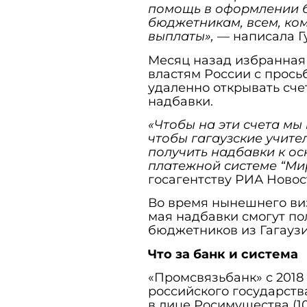
помощь в оформлении б
бюджетникам, всем, ко
выплаты»,
— написала Гу
Месяц назад избранная 
властям России с прось
удаленно открывать сче
надбавки.
«Чтобы на эти счета мы
чтобы гагаузские учите
получить надбавки к ос
платежной системе “Ми
госагентству РИА Новос
Во время нынешнего визи
мая надбавки смогут пол
бюджетников из Гагаузи
Что за банк и система
«Промсвязьбанк» с 2018
российского государств
в лице Росимущества (10