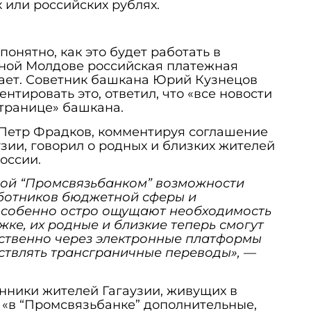
 или российских рублях.
понятно, как это будет работать в
жной Молдове российская платежная
тает. Советник башкана Юрий Кузнецов
тировать это, ответил, что «все новости
транице» башкана.
 Петр Фрадков, комментируя соглашение
зии, говорил о родных и близких жителей
оссии.
ой “Промсвязьбанком” возможности
аботников бюджетной сферы и
особенно остро ощущают необходимость
ке, их родные и близкие теперь смогут
ственно через электронные платформы
ствлять трансграничные переводы»,
—
енники жителей Гагаузии, живущих в
ь «в “Промсвязьбанке” дополнительные,