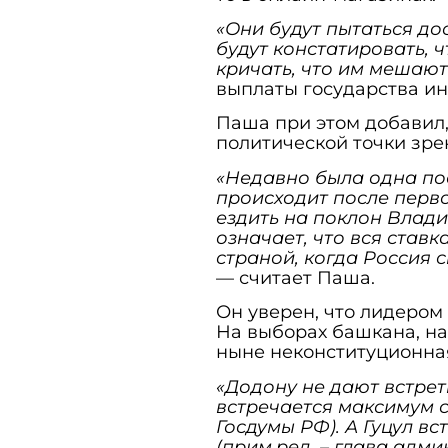
«Они будут пытаться до
будут констатировать, ч
кричать, что им мешают
выплаты государства и
Паша при этом добавил,
политической точки зре
«Недавно была одна пое
происходит после перво
ездить на поклон Влади
означает, что вся ставка
страной, когда Россия 
— считает Паша.
Он уверен, что лидером 
На выборах башкана, н
ныне неконституционна
«Додону не дают встре
встречается максимум с
Госдумы РФ). А Гуцул в
(прим.ред. – глава адм