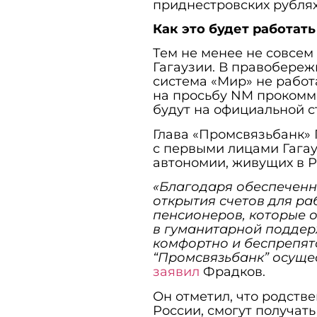
приднестровских рублях
Как это будет работать
Тем не менее не совсем 
Гагаузии. В правобере
система «Мир» не рабо
на просьбу NM прокоммен
будут на официальной с
Глава «Промсвязьбанк»
с первыми лицами Гагау
автономии, живущих в Р
«Благодаря обеспеченн
открытия счетов для р
пенсионеров, которые 
в гуманитарной поддерж
комфортно и беспрепят
“Промсвязьбанк” осуще
заявил
Фрадков.
Он отметил, что родств
России, смогут получат