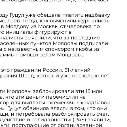
ду Гуцул уже обещала платить надбавку
ыс. леев. Тогда, как выяснили журналисты
 в Молдову из Москвы от человека по
го инициалы фигурируют в
налисты выяснили, что за последние
населенных пунктов Молдовы подписали
ы c неизвестным спонсором якобы из
раммы помощи селам Молдовы,
это гражданин России, 61-летний
рович Швед, который уже несколько лет
сти Молдовы заблокировали эти 15 млн
ла, что эти деньги перечислил на
нсор для выплаты ежемесячных надбавок
. Гуцул обвинила власти в том, что они
щи, и потребовала разблокировать счет.
Действие и солидарность» (PAS) заявили,
ньги, поступающие от организованной