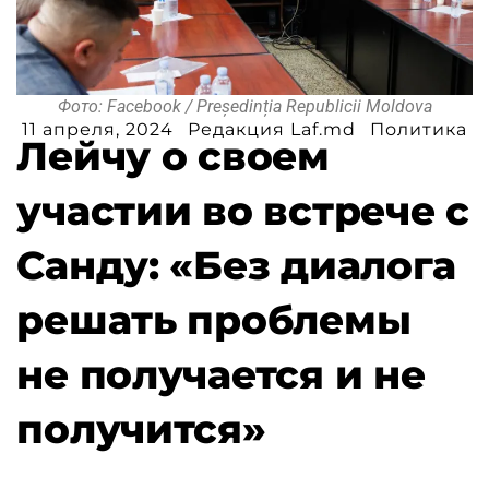
Фото: Facebook / Președinția Republicii Moldova
11 апреля, 2024
Редакция Laf.md
Политика
Лейчу о своем
участии во встрече с
Санду: «Без диалога
решать проблемы
не получается и не
получится»