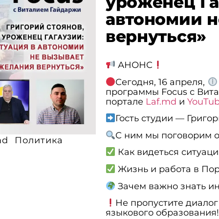
уроженец Га
автономии н
вернуться»
АНОНС
Сегодня, 16 апреля,
программы Focus с Вит
портале
Laf.md
и
YouTub
Гость студии — Григор
С ним мы поговорим о
md
Политика
Как видеться ситуаци
Жизнь и работа в Пор
Зачем важно знать и
Не пропустите диалог
языкового образования!