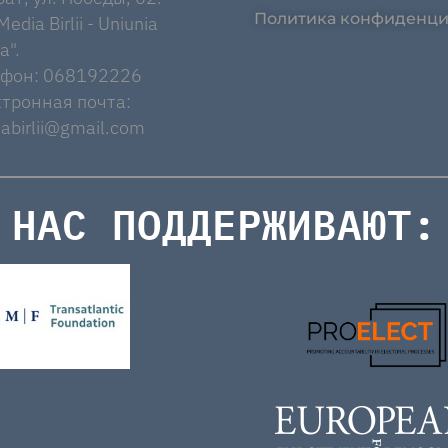
Политика конфиденци
edia Birlii - Uniunia
a".
ефон: 068192226
тронная почта:
abirlii@gmail.com
НАС ПОДДЕРЖИВАЮТ: