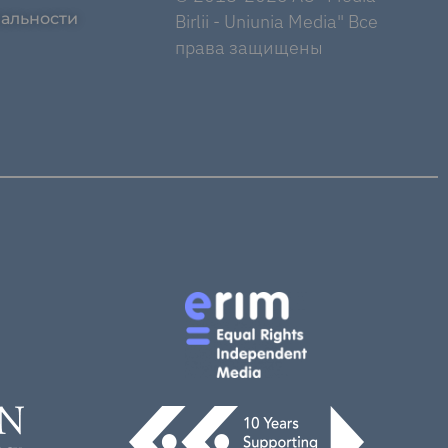
альности
Birlii - Uniunia Media" Все
права защищены