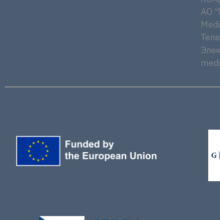
AO "M
Medi
Тел
Элек
medi