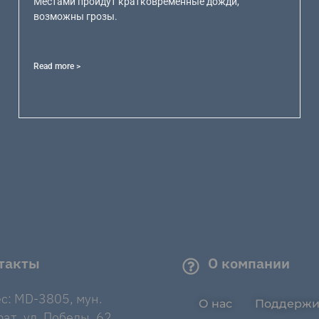
Местами пройдут кратковременные дожди,
возможны грозы.
Read more >
такты
О компании
с: MD-3805, мун.
О нас
Поддержи
ат, ул. Победы, 62.