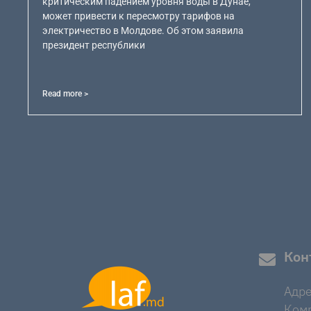
критическим падением уровня воды в Дунае,
может привести к пересмотру тарифов на
электричество в Молдове. Об этом заявила
президент республики
Read more >
Кон
Адре
Комр