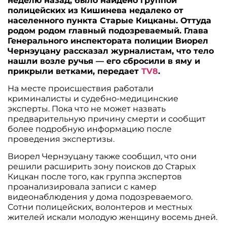
неделю назад, было найдено группой
полицейских из Кишинева недалеко от
населенного пункта Старые Кицканы. Оттуда
родом родом главный подозреваемый. Глава
Генерального инспектората полиции Виорел
Чернэуцану рассказал журналистам, что тело
нашли возле ручья — его сбросили в яму и
прикрыли ветками, передает
TV8
.
На месте происшествия работали
криминалисты и судебно-медицинские
эксперты. Пока что не может назвать
предварительную причину смерти и сообщит
более подробную информацию после
проведения экспертизы.
Виорел Чернэуцану также сообщил, что они
решили расширить зону поисков до Старых
Кицкан после того, как группа экспертов
проанализировала записи с камер
видеонаблюдения у дома подозреваемого.
Сотни полицейских, волонтеров и местных
жителей искали молодую женщину восемь дней.