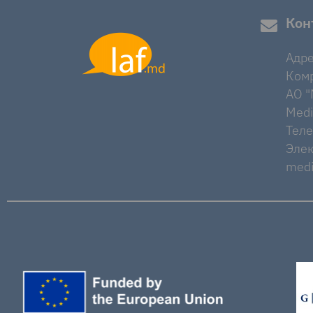
Кон
Адре
Комр
AO "M
Medi
Тел
Элек
medi