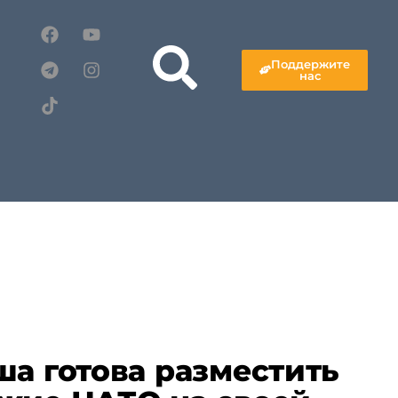
Поддержите
нас
ша готова разместить