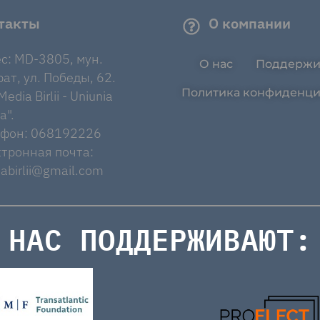
такты
О компании
с: MD-3805, мун.
О нас
Поддержи
ат, ул. Победы, 62.
Политика конфиденци
edia Birlii - Uniunia
a".
ефон: 068192226
тронная почта:
abirlii@gmail.com
НАС ПОДДЕРЖИВАЮТ: