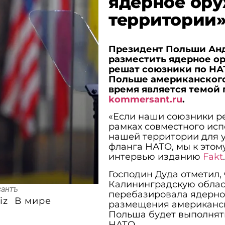
ядерное ору
территории
Президент Польши Анд
разместить ядерное ор
решат союзники по НАТ
Польше американского
время является темой 
kommersant.ru
.
«Если наши союзники р
рамках совместного исп
нашей территории для 
фланга НАТО, мы к этом
интервью изданию
Fakt
.
Господин Дуда отметил,
Калининградскую облас
сантъ
перебазировала ядерное
iz
В мире
размещения американск
Польша будет выполнять
НАТО.