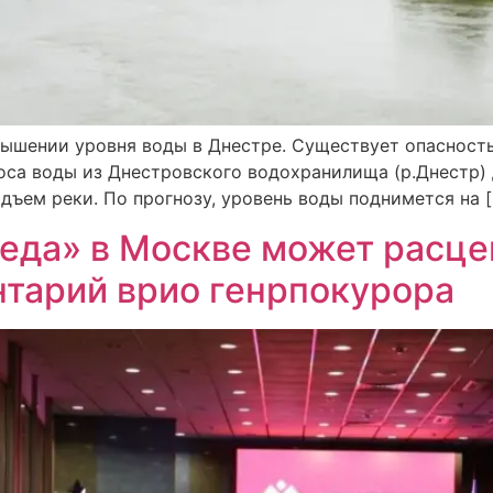
ышении уровня воды в Днестре. Существует опасность,
оса воды из Днестровского водохранилища (р.Днестр) д
дъем реки. По прогнозу, уровень воды поднимется на 
еда» в Москве может расце
тарий врио генрпокурора