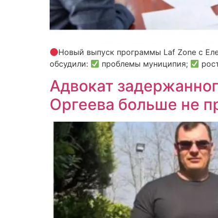
Новый выпуск программы Laf Zone с Ел
обсудили:
проблемы муниципия;
рост
Адвокат задержанног
Оргеева больше не п