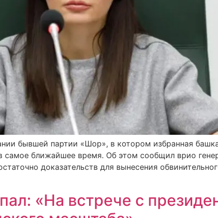
нии бывшей партии «Шор», в котором избранная башка
в самое ближайшее время. Об этом сообщил врио гене
достаточно доказательств для вынесения обвинительног
опал: «На встрече с президе