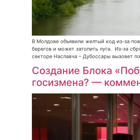
В Молдове объявили желтый код из-за пов
берегов и может затопить луга. Из-за сбр
секторе Наславча – Дубоссары вызовет по
Создание Блока «Поб
госизмена? — коммен