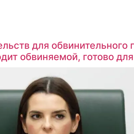
льств для обвинительного п
дит обвиняемой, готово для