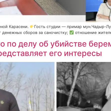
еной Карасени.
Гость студии — примар мун.Чадыр-Лу
 денежных сборов за саночистку;
отношение жителе
о по делу об убийстве бер
редставляет его интересы