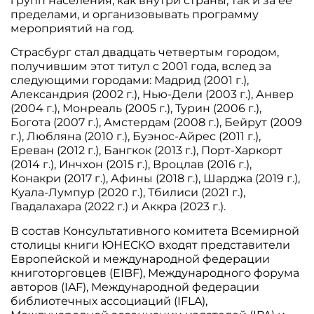
групп населения, как внутри страны, так и за ее
пределами, и организовывать программу
мероприятий на год.
Страсбург стал двадцать четвертым городом,
получившим этот титул с 2001 года, вслед за
следующими городами: Мадрид (2001 г.),
Александрия (2002 г.), Нью-Дели (2003 г.), Анвер
(2004 г.), Монреаль (2005 г.), Турин (2006 г.),
Богота (2007 г.), Амстердам (2008 г.), Бейрут (2009
г.), Любляна (2010 г.), Буэнос-Айрес (2011 г.),
Ереван (2012 г.), Бангкок (2013 г.), Порт-Харкорт
(2014 г.), Инчхон (2015 г.), Вроцлав (2016 г.),
Конакри (2017 г.), Афины (2018 г.), Шарджа (2019 г.),
Куала-Лумпур (2020 г.), Тбилиси (2021 г.),
Гвадалахара (2022 г.) и Аккра (2023 г.).
В состав Консультативного комитета Всемирной
столицы книги ЮНЕСКО входят представители
Европейской и международной федерации
книготорговцев (EIBF), Международного форума
авторов (IAF), Международной федерации
библиотечных ассоциаций (IFLA),