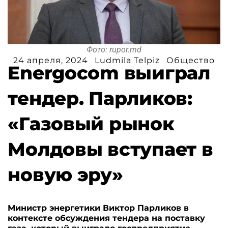
Фото: rupor.md
24 апреля, 2024
Ludmila Telpiz
Общество
Energocom выиграл
тендер. Парликов:
«Газовый рынок
Молдовы вступает в
новую эру»
Министр энергетики Виктор Парликов в
контексте обсуждения тендера на поставку