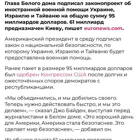
Глава Белого дома подписал законопроект об
иностранной военной помощи Украине,
Израилю и Тайваню на общую сумму 95
миллиардов долларов. 61 миллиард
предназначен Киеву, пишет
euronews.com
.
Американский президент в среду подписал
закон о национальной безопасности, по
которому Украине, Израилю и Тайваню будет
предоставлена военная помощь.
Ранее пакет в размере 95 миллиардов долларов
был
одобрен Конгрессом США
после долгих и
ожесточённых споров демократов с
республиканцами.
«Мы объединились, и мы добились своего.
Теперь нужно действовать быстро, и мы это
делаем», — сказал Джо Байден, выступая перед
журналистами в Белом доме. «Это хороший день
для Америки, Америка стала безопаснее. Это
сделает мир безопаснее», — добавил он.
Из общего пакета 61 миллиард долларов