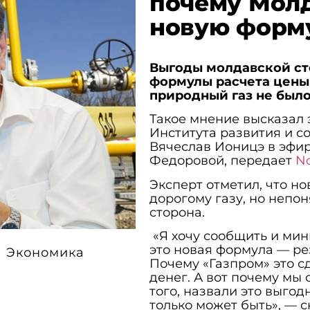
почему Молд
новую форму
Выгоды молдавской сто
формулы расчета цены
природный газ не было
Такое мнение высказал 
Института развития и со
Вячеслав Ионицэ в эфи
Федоровой, передает
N
Эксперт отметил, что но
дорогому газу, но непо
сторона.
«Я хочу сообщить и мин
это новая формула — рез
Экономика
Почему «Газпром» это с
денег. А вот почему мы 
того, назвали это выго
только может быть», — 