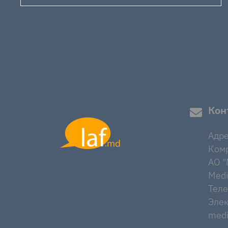
Кон
Адре
Комр
AO "M
Medi
Тел
Элек
medi