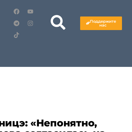
Поддержите
нас
ницэ: «Непонятно,