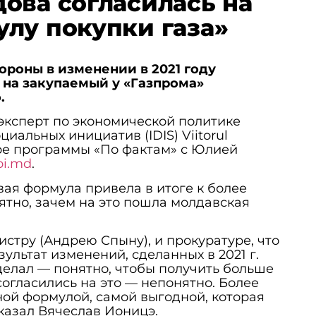
ова согласилась на
лу покупки газа»
роны в изменении в 2021 году
 на закупаемый у «Газпрома»
.
эксперт по экономической политике
циальных инициатив (IDIS) Viitorul
ре программы «По фактам» с Юлией
oi.md
.
вая формула привела в итоге к более
нятно, зачем на это пошла молдавская
истру (Андрею Спыну), и прокуратуре, что
ультат изменений, сделанных в 2021 г.
делал — понятно, чтобы получить больше
согласились на это — непонятно. Более
дной формулой, самой выгодной, которая
сказал Вячеслав Ионицэ.