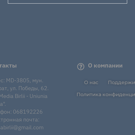
такты
О компании
с: MD-3805, мун.
О нас
Поддержи
ат, ул. Победы, 62.
Политика конфиденци
edia Birlii - Uniunia
a".
ефон: 068192226
тронная почта:
abirlii@gmail.com