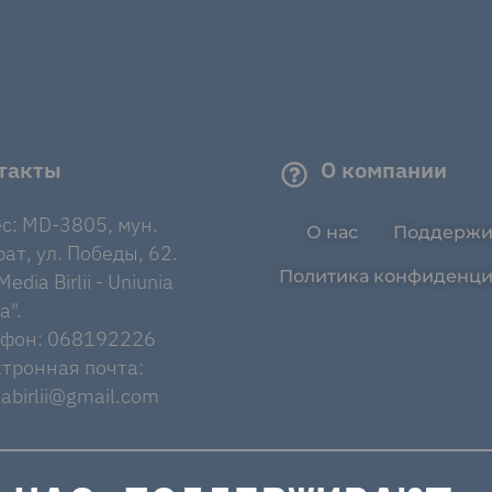
такты
О компании
с: MD-3805, мун.
О нас
Поддержи
ат, ул. Победы, 62.
Политика конфиденци
edia Birlii - Uniunia
a".
ефон: 068192226
тронная почта:
abirlii@gmail.com