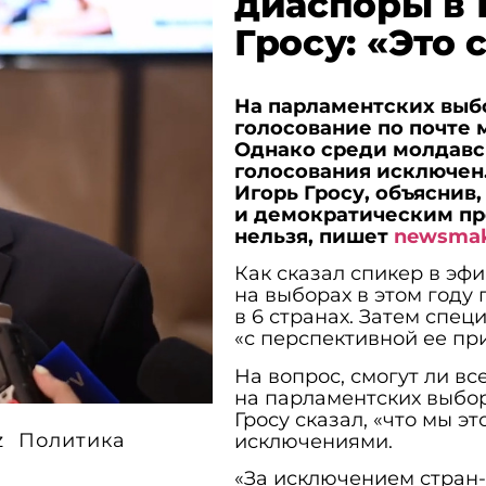
диаспоры в 
Гросу: «Это 
На парламентских выбо
голосование по почте 
Однако среди молдавс
голосования исключен.
Игорь Гросу, объяснив,
и демократическим пр
нельзя, пишет
newsma
Как сказал спикер в эфи
на выборах в этом году
в 6 странах. Затем спе
«с перспективной ее п
На вопрос, смогут ли в
на парламентских выбор
Гросу сказал, «что мы э
z
Политика
исключениями.
«За исключением стран-