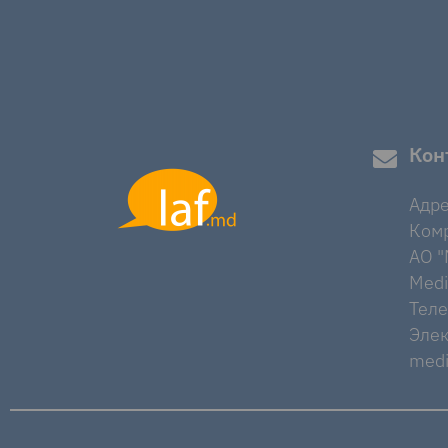
Кон
Адре
Комр
AO "M
Medi
Тел
Элек
medi