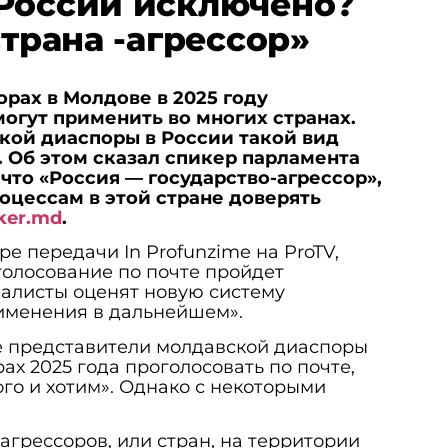
России исключено?
страна -агрессор»
рах в Молдове в 2025 году
могут применить во многих странах.
кой диаспоры в России такой вид
 Об этом сказал спикер парламента
 что «Россия — государство-агрессор»,
оцессам в этой стране доверять
ker.md
.
ре передачи In Profunzime на ProTV,
 голосование по почте пройдет
циалисты оценят новую систему
рименения в дальнейшем».
се представители молдавской диаспоры
ах 2025 года проголосовать по почте,
того и хотим». Однако с некоторыми
агрессоров, или стран, на территории