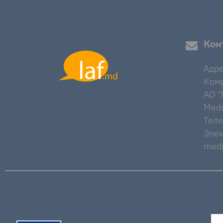
Кон
Адре
Комр
AO "M
Medi
Тел
Элек
medi