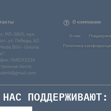
такты
О компании
с: MD-3805, мун.
О нас
Поддержи
ат, ул. Победы, 62.
Политика конфиденци
edia Birlii - Uniunia
a".
ефон: 068192226
тронная почта:
abirlii@gmail.com
НАС ПОДДЕРЖИВАЮТ: