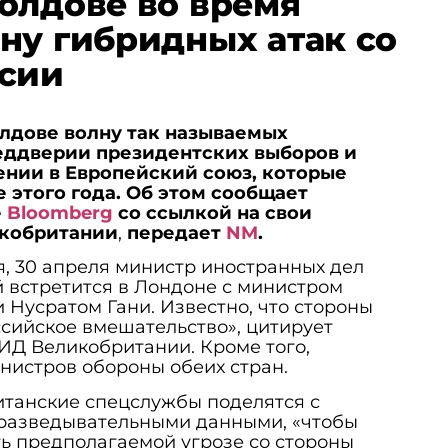
олдове во время
ну гибридных атак со
ссии
олдове волну так называемых
реддверии президентских выборов и
ении в Европейский союз, которые
 этого года. Об этом сообщает
е
Bloomberg
со ссылкой на свои
икобритании
,
передает
NM
.
, 30 апреля министр иностранных дел
встретится в Лондоне с министром
Нусратом Гани. Известно, что стороны
сийское вмешательство», цитирует
ИД Великобритании. Кроме того,
нистров обороны обеих стран.
итанские спецслужбы поделятся с
разведывательными данными, «чтобы
ь предполагаемой угрозе со стороны