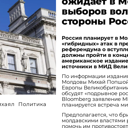
ожидает в М
выборов вол
стороны Ро
Россия планирует в М
«гибридных» атак в п
референдума о вступл
должны пройти в конце
американское издани
источники в МИД Вел
По информации издания
Молдовы Михай Попшой 
Европы Великобритании 
обсудят «подрывное рос
Bloomberg заявление М
ихаял
Политика
планируется встреча ми
Предполагается, что бр
молдавскими властями 
помочь им противостоят