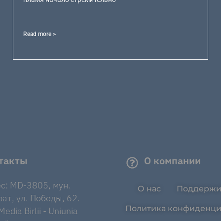
Read more >
такты
О компании
с: MD-3805, мун.
О нас
Поддержи
ат, ул. Победы, 62.
Политика конфиденци
edia Birlii - Uniunia