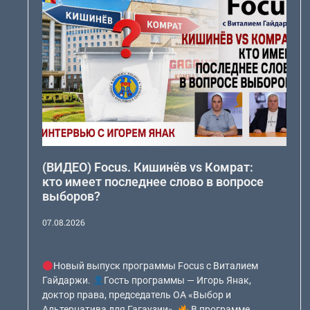
(ВИДЕО) Focus. Кишинёв vs Комрат:
кто имеет последнее слово в вопросе
выборов?
07.08.2026
Новый выпуск программы Focus с Виталием
Гайдаржи.
Гость программы — Игорь Янак,
доктор права, председатель ОА «Выбор и
Альтернатива для Гагаузии».
В программе