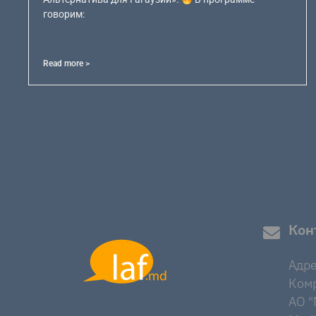
говорим:
Read more >
Кон
Адре
Комр
AO "M