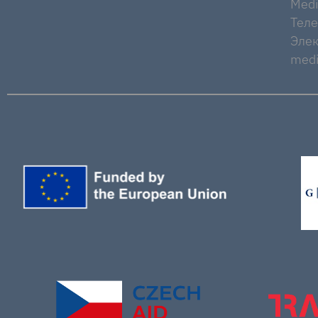
Medi
Тел
Элек
medi