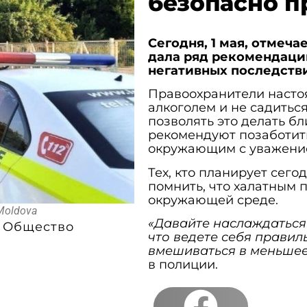
безопасно п
Сегодня, 1 мая, отмеч
дала ряд рекомендаций
негативных последств
Правоохранители настоя
алкоголем и не садиться
позволять это делать б
рекомендуют позаботить
окружающим с уважение
Тех, кто планирует сего
помнить, что халатным 
окружающей среде.
 Moldova
«Давайте наслаждаться 
Общество
что ведете себя правиль
вмешиваться в меньшее
в полиции.