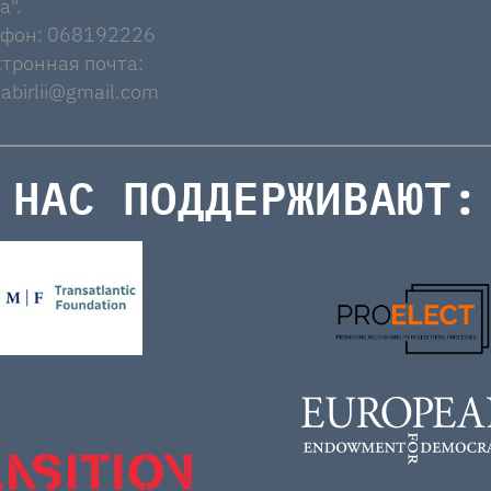
a".
ефон: 068192226
тронная почта:
abirlii@gmail.com
НАС ПОДДЕРЖИВАЮТ: