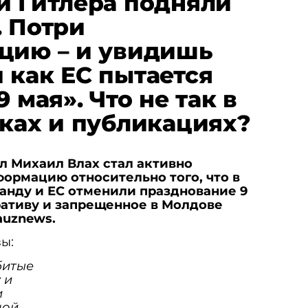
и Гитлера подняли
. Потри
цию – и увидишь
 как ЕС пытается
9 мая». Что не так в
вках и публикациях?
л Михаил Влах стал активно
ормацию относительно того, что в
анду и ЕС отменили празднование 9
ративу и запрещенное в Молдове
auznews.
ы:
битые
 и
и
шой