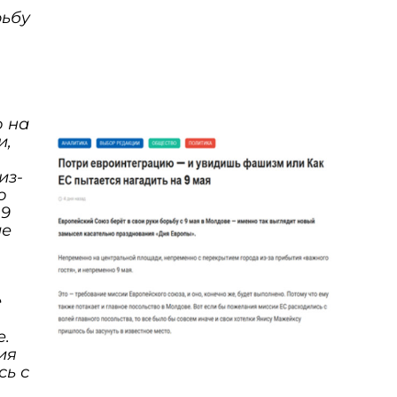
рьбу
 на
и,
из-
о
 9
ие
о
о
е
е.
ия
сь с