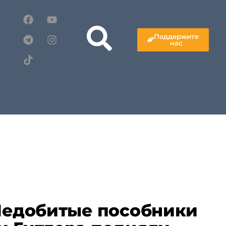
Поддержите
нас
«Недобитые пособники