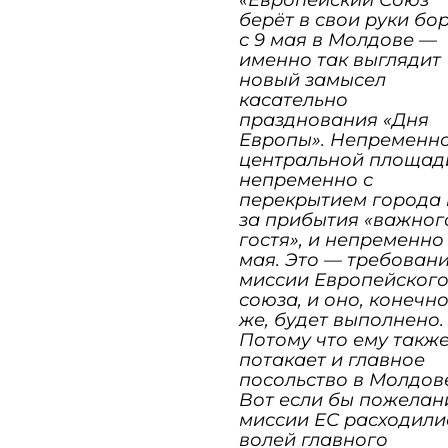
берёт в свои руки бо
с 9 мая в Молдове —
именно так выглядит
новый замысел
касательно
празднования «Дня
Европы». Непременно
центральной площад
непременно с
перекрытием города 
за прибытия «важног
гостя», и непременно
мая. Это — требован
миссии Европейског
союза, и оно, конечн
же, будет выполнено.
Потому что ему такж
потакает и главное
посольство в Молдов
Вот если бы пожелан
миссии ЕС расходили
волей главного