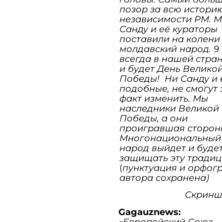
позор за всю истори
независимости РМ. 
Санду и её кураторы
поставили на колени
молдавский народ. 9
всегда в нашей стра
и будет День Велико
Победы! Ни Санду и 
подобные, не смогут 
факт изменить. Мы
наследники Великой
Победы, а они
проигравшая сторон
Многонациональный
народ выйдет и буде
защищать эту традиц
(
пунктуация и орфог
автора сохранена)
Скриншо
Gagauznews:
«Европейский Союз