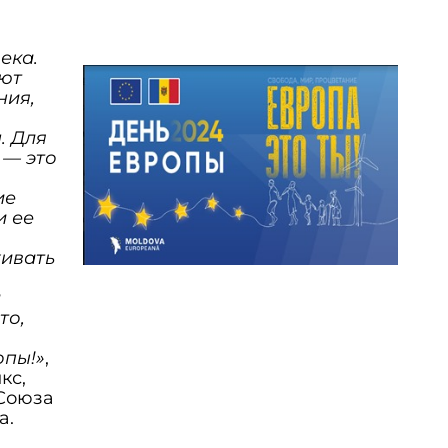
о
ека.
яют
ния,
. Для
 — это
ие
и ее
ивать
и
то,
опы!»
,
кс,
Союза
а.