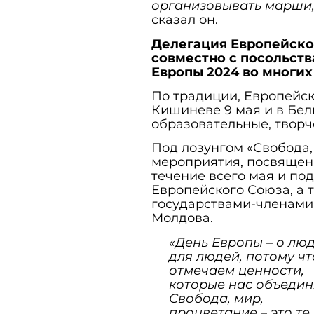
организовывать марши, 
сказал он.
Делегация Европейско
совместно с посольств
Европы 2024 во многи
По традиции, Европейски
Кишиневе 9 мая и в Бель
образовательные, твор
Под лозунгом «Свобода,
мероприятия, посвященн
течение всего мая и под
Европейского Союза, а 
государствами-членами
Молдова.
«День Европы – о люд
для людей, потому ч
отмечаем ценности,
которые нас объедин
Свобода, мир,
процветание – это те