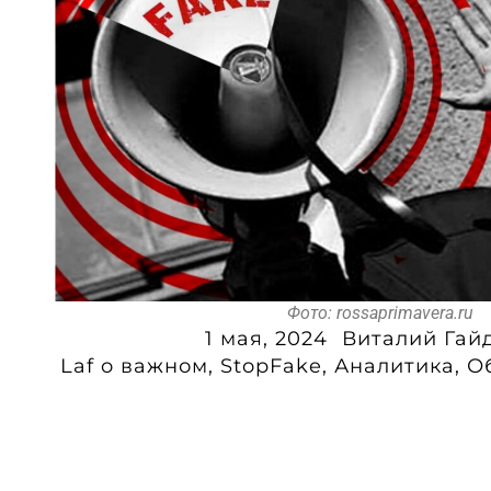
Фото: rossaprimavera.ru
1 мая, 2024
Виталий Гай
Laf o важном
,
StopFake
,
Аналитика
,
О