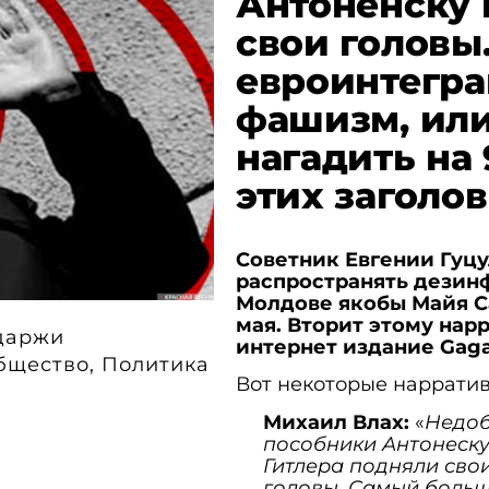
Антоненску 
свои головы
евроинтегра
фашизм, или
нагадить на 
этих заголо
Cоветник Евгении Гуцу
распространять дезинф
Молдове якобы Майя С
мая. Вторит этому нар
даржи
интернет издание Gag
бщество
,
Политика
Вот некоторые нарратив
Михаил Влах:
«
Недо
пособники Антонеску
Гитлера подняли сво
головы. Самый боль