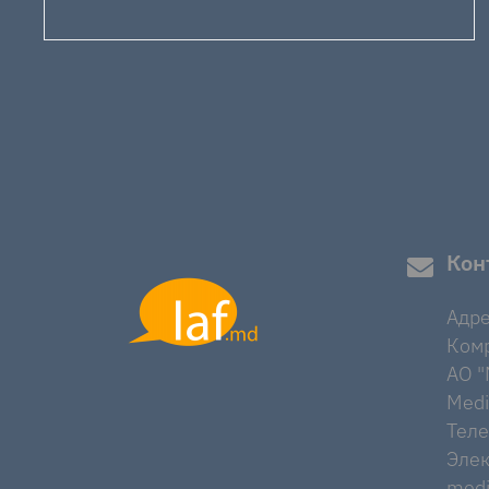
Кон
Адре
Комр
AO "M
Medi
Тел
Элек
medi