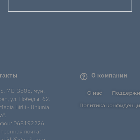
такты
О компании
с: MD-3805, мун.
О нас
Поддержи
ат, ул. Победы, 62.
Политика конфиденци
edia Birlii - Uniunia
a".
ефон: 068192226
тронная почта:
abirlii@gmail.com