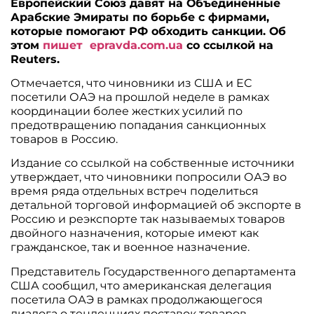
Европейский Союз давят на Объединенные
Арабские Эмираты по борьбе с фирмами,
которые помогают РФ обходить санкции. Об
этом
пишет
epravda.com.ua
со ссылкой на
Reuters.
Отмечается, что чиновники из США и ЕС
посетили ОАЭ на прошлой неделе в рамках
координации более жестких усилий по
предотвращению попадания санкционных
товаров в Россию.
Издание со ссылкой на собственные источники
утверждает, что чиновники попросили ОАЭ во
время ряда отдельных встреч поделиться
детальной торговой информацией об экспорте в
Россию и реэкспорте так называемых товаров
двойного назначения, которые имеют как
гражданское, так и военное назначение.
Представитель Государственного департамента
США сообщил, что американская делегация
посетила ОАЭ в рамках продолжающегося
диалога о тенденциях поставок товаров,