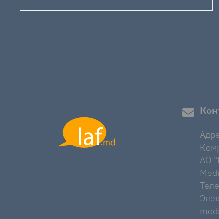
Кон
Адре
Комр
AO "M
Medi
Тел
Элек
medi