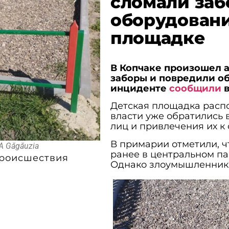
сломали заб
оборудовани
площадке
В Копчаке произошел а
заборы и повредили о
инциденте
сообщили
в
Детская площадка расп
власти уже обратились 
лиц и привлечения их к
В примарии отметили, ч
TA Găgăuzia
ранее в центральном па
роисшествия
Однако злоумышленнико