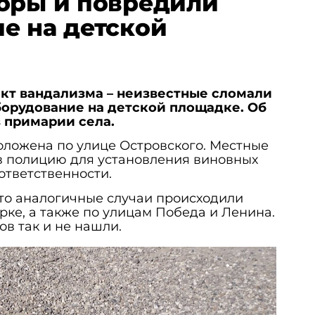
оры и повредили
е на детской
кт вандализма – неизвестные сломали
борудование на детской площадке. Об
 примарии села.
оложена по улице Островского. Местные
в полицию для установления виновных
 ответственности.
то аналогичные случаи происходили
рке, а также по улицам Победа и Ленина.
в так и не нашли.