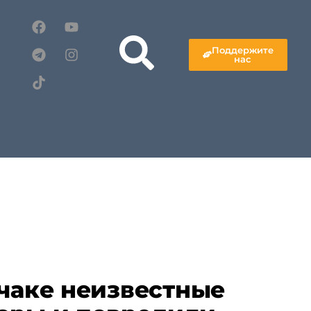
Поддержите
нас
пчаке неизвестные