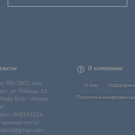
такты
О компании
с: MD-3805, мун.
О нас
Поддержи
ат, ул. Победы, 62.
Политика конфиденци
edia Birlii - Uniunia
a".
ефон: 068192226
тронная почта:
abirlii@gmail.com