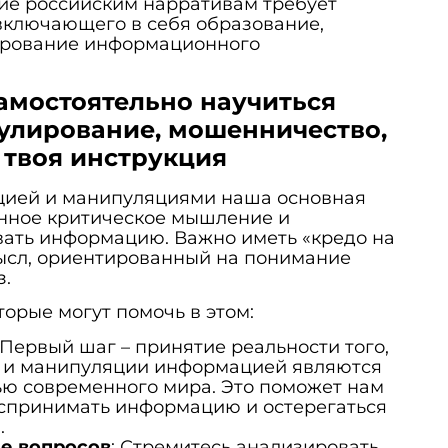
ие российским нарративам требует
включающего в себя образование,
ирование информационного
амостоятельно научиться
улирование, мошенничество,
твоя инструкция
цией и манипуляциями наша основная
нное критическое мышление и
вать информацию. Важно иметь «кредо на
ысл, ориентированный на понимание
з.
торые могут помочь в этом:
 Первый шаг – принятие реальности того,
 и манипуляции информацией являются
ю современного мира. Это поможет нам
оспринимать информацию и остерегаться
.
е вопросов
: Стремитесь анализировать