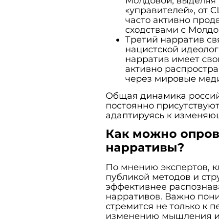
Молдовой, выделяя 
«управителей», от С
часто активно прод
сходствами с Молдо
Третий нарратив св
нацистской идеолог
нарратив имеет сво
активно распростр
через мировые мед
Общая динамика россий
постоянно присутствую
адаптируясь к изменяю
Как можно опров
нарративы?
По мнению экспертов, 
публикой методов и стр
эффективнее распознав
нарративов. Важно пон
стремится не только к 
изменению мышления и