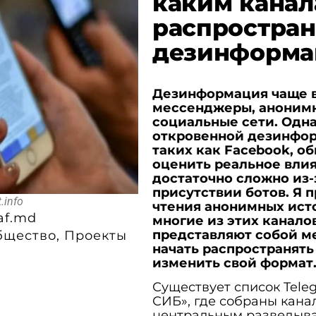
каким канал
распростран
дезинформац
Дезинформация чаще в
мессенджеры, анонимны
социальные сети. Одна
откровенной дезинфор
таких как Facebook, о
оценить реальное вли
достаточно сложно из
присутствии ботов. Я 
.info
чтения анонимных исто
af.md
многие из этих канало
представляют собой ме
бщество
,
Проекты
начать распространят
изменить свой формат
Существует список Tele
СИБ», где собраны кана
центральным разведыва