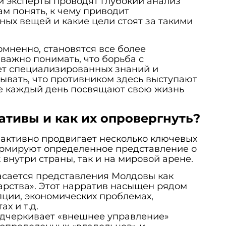
и эксперты проводят глубокий анализ
м понять, к чему приводит
ых вещей и какие цели стоят за такими
мненно, становятся все более
ажно понимать, что борьба с
т специализированных знаний и
бывать, что противником здесь выступают
е каждый день посвящают свою жизнь
ативы и как их опровергнуть?
 активно продвигает несколько ключевых
ормируют определенное представление о
 внутри страны, так и на мировой арене.
асается представления Молдовы как
арства». Этот нарратив насыщен рядом
ции, экономических проблемах,
х и т.д.
одчеркивает «внешнее управление»