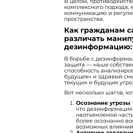
В целом, противодейств
комплексного подхода, 
коммуникацию и регул
пространства.
Как гражданам с
различать манип
дезинформацию: 
В борьбе с дезинформа
защита — наше собстве
способность анализиро
будущее» и здравый см
текущих и будущих угро
Вот несколько шагов, ко
Осознание угрозы
:
что дезинформация
неотъемлемой часть
более осознанно в
возможных влияний
Активное задавани