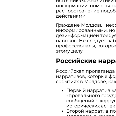
источникам. Аналитики 
информации, помогая на
распространение подобн
действиями.
Граждане Молдовы, несо
информированными, но в
дезинформацией требуе
навыков. Не следует за
профессионалы, которы
этому делу.
Российские нарр
Российская пропаганда
нарративов, которые ф
событиях в Молдове, как
Первый нарратив к
«провального госуд
сообщений о корруп
исторических аспекта
Второй нарратив п