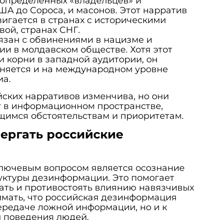
определенных «владельцев» и
ША до Сороса, и масонов. Этот нарратив
вигается в странах с историческими
вой, странах СНГ.
язан с обвинениями в нацизме и
ии в молдавском обществе. Хотя этот
и корни в западной аудитории, он
аняется и на международном уровне
иа.
ских нарративов изменчива, но они
т в информационном пространстве,
щимся обстоятельствам и приоритетам.
ергать российские
ключевым вопросом является осознание
уктуры дезинформации. Это помогает
ать и противостоять влиянию навязчивых
имать, что российская дезинформация
передаче ложной информации, но и к
 поведения людей.