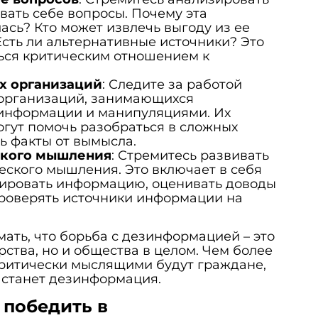
ать себе вопросы. Почему эта
сь? Кто может извлечь выгоду из ее
сть ли альтернативные источники? Это
ься критическим отношением к
х организаций
: Следите за работой
организаций, занимающихся
информации и манипуляциями. Их
огут помочь разобраться в сложных
ь факты от вымысла.
ского мышления
: Стремитесь развивать
еского мышления. Это включает в себя
зировать информацию, оценивать доводы
проверять источники информации на
мать, что борьба с дезинформацией – это
рства, но и общества в целом. Чем более
итически мыслящими будут граждане,
 станет дезинформация.
 победить в