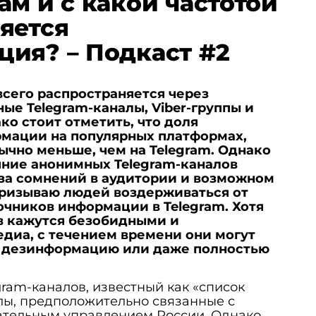
ам и с какой частотой
яется
ия? – Подкаст #2
сего распространяется через
е Telegram-каналы, Viber-группы и
ко стоит отметить, что доля
мации на популярных платформах,
бычно меньше, чем на Telegram. Однако
яние анонимных Telegram-каналов
-за сомнений в аудитории и возможном
призываю людей воздерживаться от
чников информации в Telegram. Хотя
в кажутся безобидными и
диа, с течением времени они могут
ь дезинформацию или даже полностью
.
gram-каналов, известный как «список
лы, предположительно связанные с
тельным управлением России. Однако,