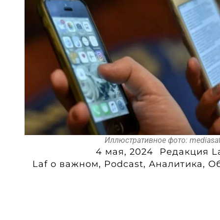
Иллюстративное фото: mediasat
4 мая, 2024
Редакция L
Laf o важном
,
Podcast
,
Аналитика
,
О