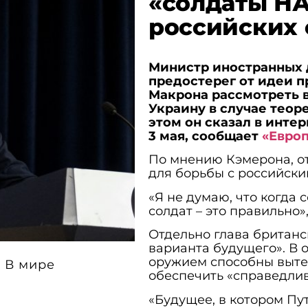
«солдаты Н
российских 
Министр иностранных 
предостерег от идеи 
Макрона рассмотреть 
Украину в случае теор
этом он сказал в инте
3 мая, сообщает
«Европ
По мнению Кэмерона, от
для борьбы с российски
«Я не думаю, что когда
солдат – это правильно»,
Отдельно глава британс
варианта будущего». В 
оружием способны вытес
В мире
обеспечить «справедли
«Будущее, в котором Пу