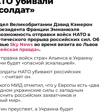
АТО убивали
солдат»
дел Великобритании Дэвид Кэмерон
президента Франции Эмманюэля
возможность отправки войск НАТО в
етического прорыва российских сил. Об
рвью
Sky News
во время визита во Львов
ейская правда»
.
правка войск стран Альянса в Украину
ми будет «опасной эскалацией».
 солдаты НАТО убивают российских
 – считает он.
кого МИД отметил, что у Европы есть «два
одном украинские силы с западным
нить российских захватчиков и
вый мир».
тин преуспеет, а Украина будет