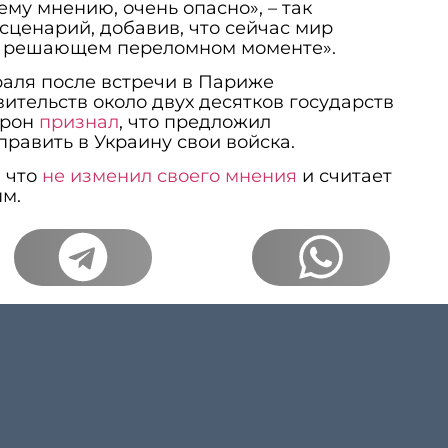
му мнению, очень опасно», – так
сценарий, добавив, что сейчас мир
о решающем переломном моменте».
аля после встречи в Париже
вительств около двух десятков государств
крон
признал
, что предложил
править в Украину свои войска.
 что
не изменил своего мнения
и считает
м.