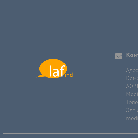
Кон
Адре
Комр
AO "M
Medi
Тел
Элек
medi