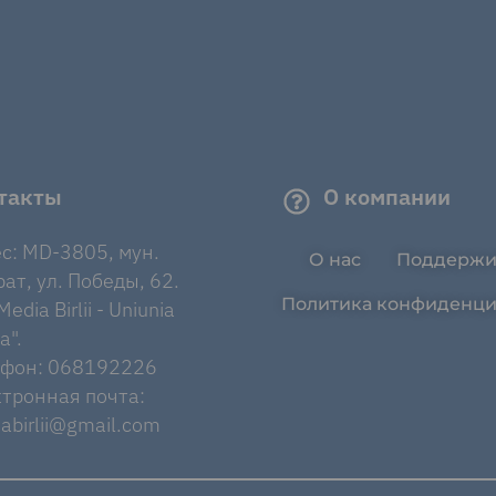
такты
О компании
с: MD-3805, мун.
О нас
Поддержи
ат, ул. Победы, 62.
Политика конфиденци
edia Birlii - Uniunia
a".
ефон: 068192226
тронная почта:
abirlii@gmail.com