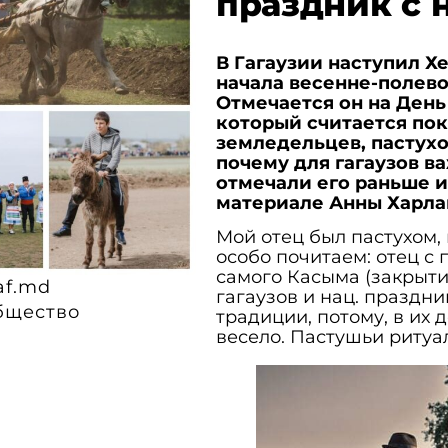
праздник с
В Гагаузии наступил Х
начала весенне-полево
Отмечается он на День
который считается пок
земледельцев, пастухо
почему для гагаузов ва
отмечали его раньше и
материале Анны Харлам
Мой отец был пастухом,
особо почитаем: отец с 
самого Касыма (закрыти
af.md
гагаузов и нац. праздни
бщество
традиции, потому, в их 
весело. Пастушьи риту