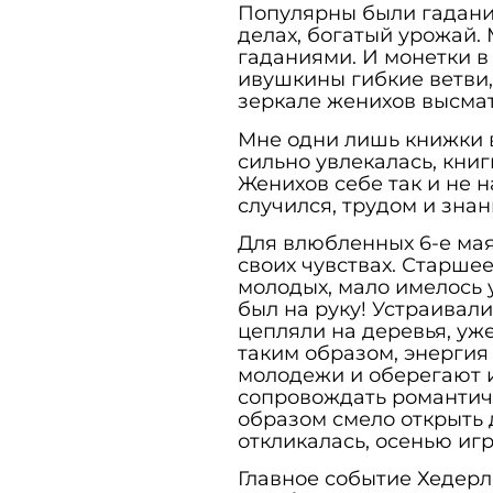
Популярны были гадания
делах, богатый урожай.
гаданиями. И монетки в 
ивушкины гибкие ветви,
зеркале женихов высма
Мне одни лишь книжки 
сильно увлекалась, кни
Женихов себе так и не н
случился, трудом и зна
Для влюбленных 6-е мая
своих чувствах. Старше
молодых, мало имелось 
был на руку! Устраивали
цепляли на деревья, уж
таким образом, энергия
молодежи и оберегают и
сопровождать романтич
образом смело открыть д
откликалась, осенью игр
Главное событие Хедерле