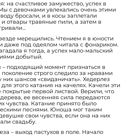
: на счастливое замужество, успех в
 Мы с девочками увлекались очень этими
воду бросали, и в косы заплетали
 и отвары травяные пили, а затем в
тривали…
везде мерещились. Чтением я в юности
ги даже под одеялом читала с фонариком.
агадала я тогда, а успех мало-мальский
ниями добытый.
 – подходящий момент признаться в
е поколение строго следило за нравами
у них шансов «свиданичать». Хедерлез
 для этого катания на качелях. Качели эти
е покрытые первой листвой. Верили, что
 дерева, ее весенняя сила передаются
х чувства. Катание принято было
ескими песнями. Юноша мог таким
евушке свои чувства, если она на них
али свадьбу.
за – выход пастухов в поле. Начало