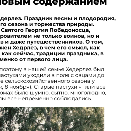
 новым содержанием
едерлез. Праздник весны и плодородия,
го сезона и торжества природы.
 Святого Георгия Победоносца,
ровителем не только воинов, но и
в и даже путешественников.
О том,
жен Хедрлез, в чем его смысл, как
 как сейчас, традиции праздника, в
енко от первого лица.
 поэтому в нашей семье Хедерлез был
пастухами уходили в поле с овцами до
е сельскохозяйственного сезона у
к, 8 ноября). Старые пастухи чтили все
домах было шумно, сытно, многолюдно,
алы все непременно соблюдались.