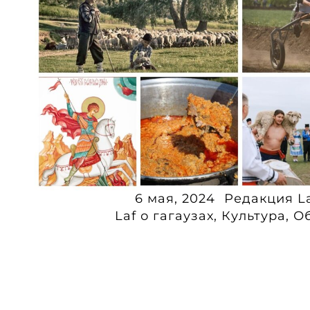
6 мая, 2024
Редакция L
Laf о гагаузах
,
Культура
,
О