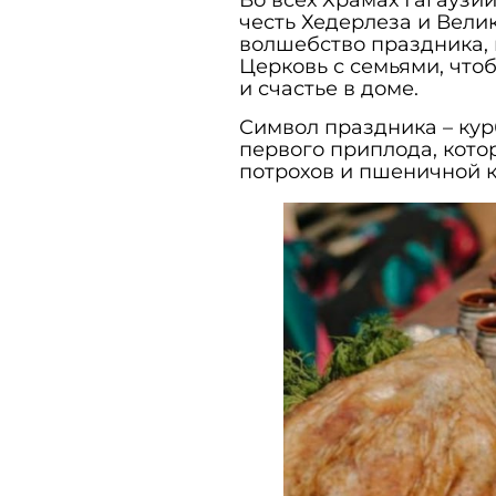
Во всех Храмах Гагаузи
честь Хедерлеза и Вели
волшебство праздника, и
Церковь с семьями, что
и счастье в доме.
Символ праздника – кур
первого приплода, котор
потрохов и пшеничной к