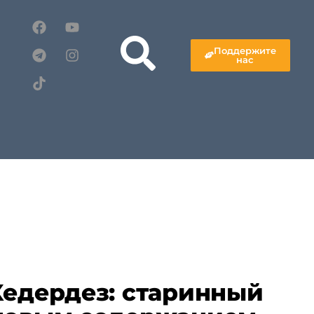
Поддержите
нас
Хедердез: старинный