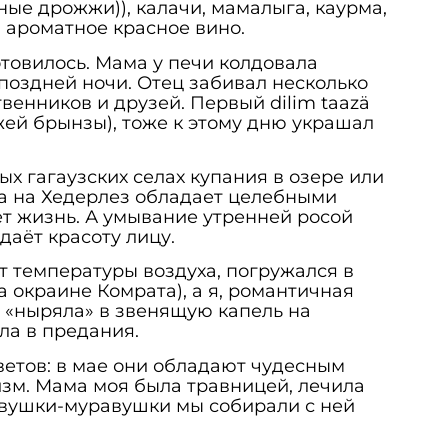
ые дрожжи)), калачи, мамалыга, каурма,
и ароматное красное вино.
отовилось. Мама у печи колдовала
поздней ночи. Отец забивал несколько
венников и друзей. Первый dilim taazä
ежей брынзы), тоже к этому дню украшал
ых гагаузских селах купания в озере или
ода на Хедерлез обладает целебными
т жизнь. А умывание утренней росой
даёт красоту лицу.
т температуры воздуха, погружался в
а окраине Комрата), а я, романтичная
е «ныряла» в звенящую капель на
ла в предания.
ветов: в мае они обладают чудесным
зм. Мама моя была травницей, лечила
авушки-муравушки мы собирали с ней