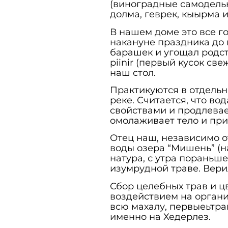
(виноградные самодельн
долма, геврек, кыырма 
В нашем доме это все г
накануне праздника до 
барашек и угощал родст
piinir (первый кусок св
наш стол.
Практикуются в отдельн
реке. Считается, что в
свойствами и продлевае
омолаживает тело и при
Отец наш, независимо о
воды озера “Мишень” (н
натура, с утра пораньш
изумрудной траве. Вери
Сбор целебных трав и ц
воздействием на органи
всю махалу, первыеьтр
именно на Хедерлез.