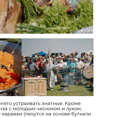
инято устраивать знатные. Кроме
нза с молодым чесноком и луком,
араваи (пекутся на основе буткали