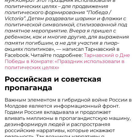
мун.Комрат этот праздник использовали в
политических целях – для продвижения
политического формирования “Победа /
Victoria”. Детям раздавали шарики и флажки с
политической символикой, стилизованной под
памятное мероприятие. Вчера я пришел с
ребенком, как и многие другие, для выражения
памяти погибшим, а не для участия в пиар-
акциях политиков»,
— написал Тарнавский в
Facebook. Читайте подробнее:
Тарнавский о Дне
Победы в Комрате: «Праздник использовали в
политических целях»
Российская и советская
пропаганда
Важным элементом в гибридной войне России в
Молдове является информационный фронт.
Годами Россия вкладывала и продолжает
вливать миллионы в пропагандистскую машину,
дезинформируя людей и распространяя
российские нарративы, которые искажают
реальность. Так возникли нарративы о