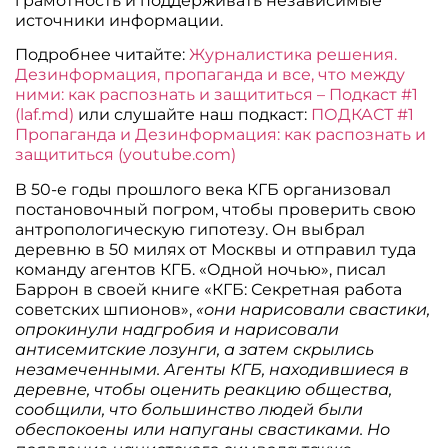
грамотность и поддерживать независимые
источники информации.
Подробнее читайте:
Журналистика решения.
Дезинформация, пропаганда и все, что между
ними: как распознать и защититься – Подкаст #1
(laf.md)
или слушайте наш подкаст:
ПОДКАСТ #1
Пропаганда и Дезинформация: как распознать и
защититься (youtube.com)
В 50-е годы прошлого века КГБ организовал
постановочный погром, чтобы проверить свою
антропологическую гипотезу. Он выбрал
деревню в 50 милях от Москвы и отправил туда
команду агентов КГБ. «Одной ночью», писал
Баррон в своей книге «КГБ: Секретная работа
советских шпионов»,
«они нарисовали свастики,
опрокинули надгробия и нарисовали
антисемитские лозунги, а затем скрылись
незамеченными. Агенты КГБ, находившиеся в
деревне, чтобы оценить реакцию общества,
сообщили, что большинство людей были
обеспокоены или напуганы свастиками. Но