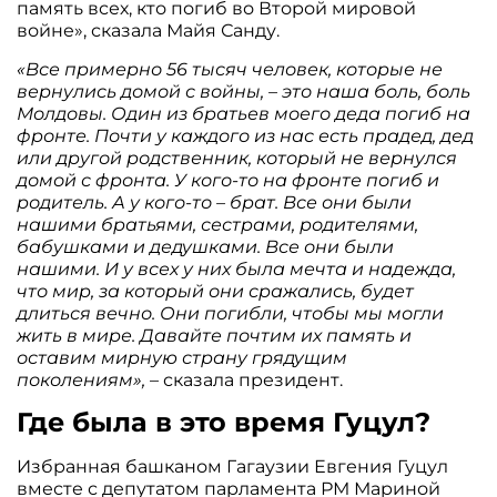
память всех, кто погиб во Второй мировой
войне», сказала Майя Санду.
«Все примерно 56 тысяч человек, которые не
вернулись домой с войны, – это наша боль, боль
Молдовы. Один из братьев моего деда погиб на
фронте. Почти у каждого из нас есть прадед, дед
или другой родственник, который не вернулся
домой с фронта. У кого-то на фронте погиб и
родитель. А у кого-то – брат. Все они были
нашими братьями, сестрами, родителями,
бабушками и дедушками. Все они были
нашими. И у всех у них была мечта и надежда,
что мир, за который они сражались, будет
длиться вечно. Они погибли, чтобы мы могли
жить в мире. Давайте почтим их память и
оставим мирную страну грядущим
поколениям»,
– сказала президент.
Где была в это время Гуцул?
Избранная башканом Гагаузии Евгения Гуцул
вместе с депутатом парламента РМ Мариной