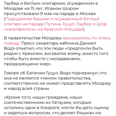
Таубер и беглым олигархом, осужденном в
Молдове на 15 лет, Иланом Шором
присутствовали 9 мая на параде в Москве.
(
Подсудимая башкан и осужденный беглый
олигарх на параде Путина. Гуцул, Таубер и Шор
«заселфились» на Красной площади
)
В правительстве Молдовы
высказались по этому
поводу.
Пресс-секретарь кабмина Даниел
Водэ отметил, что эти люди «предпочли быть
рядом с Кремлем, восхваляя войну, вместо того
чтобы быть вместе с молдаванами,
празднующими мир».
Говоря об Евгении Гуцул, Водэ подчеркнул, что
она не является членом правительства,
соответственно не может представлять Молдову
и народ всей страны.
«Кроме того, наши граждане, наши
соотечественники из Гагаузии, которые
остались одни в Комрате, могли бы дать оценку
и задаться вопросом, что делает башкан на