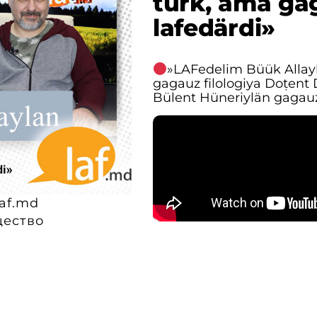
türk, ama gag
lafedӓrdi»
»LAFedelim Büük Alla
gagauz filologiya Doṭent 
Bülent Hüneriylӓn gagauz d
af.md
ество