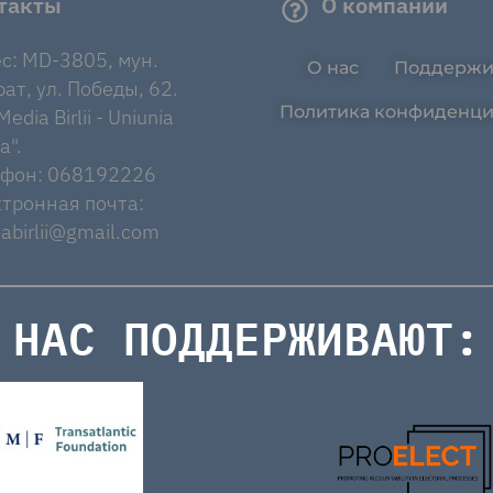
такты
О компании
с: MD-3805, мун.
О нас
Поддержи
ат, ул. Победы, 62.
Политика конфиденци
edia Birlii - Uniunia
a".
ефон: 068192226
тронная почта:
abirlii@gmail.com
НАС ПОДДЕРЖИВАЮТ: