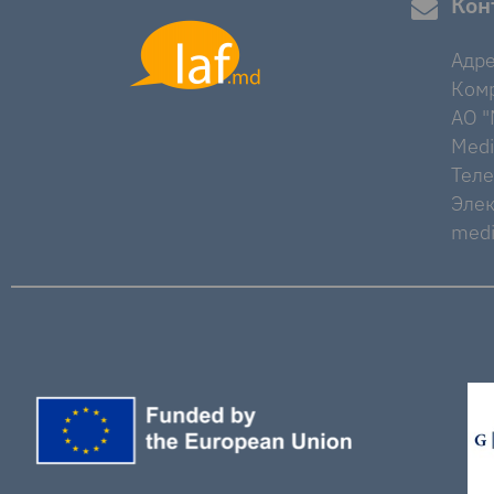
Кон
Адре
Комр
AO "M
Medi
Тел
Элек
medi