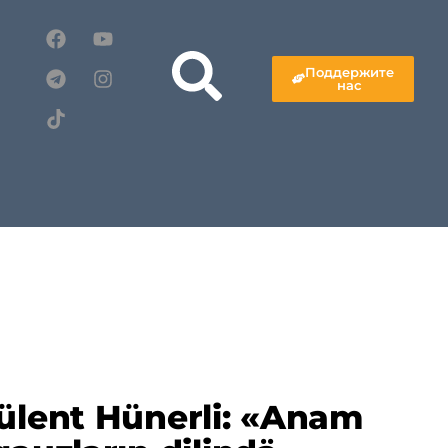
Поддержите
нас
ülent Hünerli: «Anam