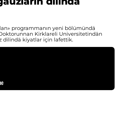
auzların dilindӓ
ylan» programmanın yeni bölümündä
Doktorunnan Kirklareli Universitetindӓn
ilindӓ kiyatlar için lafettik.