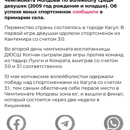
Чемпионата Молдовы по волейболу среди
девушек (2009 год рождения и младше). Об
успехе юных спортсменок
сообщили
в
примарии села.
Первенство страны состоялось в городе Кагул. В
первой игре девушки одолели спортсменок из
Кантемира со счетом 3:0.
Во второй день чемпионата воспитанницы
ДЮСШ Копчак сыграли две игры против команд
из Чадыр-Лунги и Комрата, выиграв со счетом
3:0 и 3:1 соответственно.
10 мая копчакские волейболистки одержали
победу над спортсменками из Кагула со счетом
3:1, тем самым обеспечив себе первое место в
Чемпионате Молдовы зона юг, и вышли в финал,
который состоится через две недели в
Кишиневе.