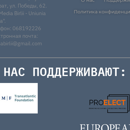
О нас
Поддержи
ат, ул. Победы, 62.
Политика конфиденци
edia Birlii - Uniunia
a".
ефон: 068192226
тронная почта:
abirlii@gmail.com
НАС ПОДДЕРЖИВАЮТ: