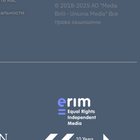
те нас
© 2018-2025 AO "Media
альности
Birlii - Uniunia Media" Все
права защищены