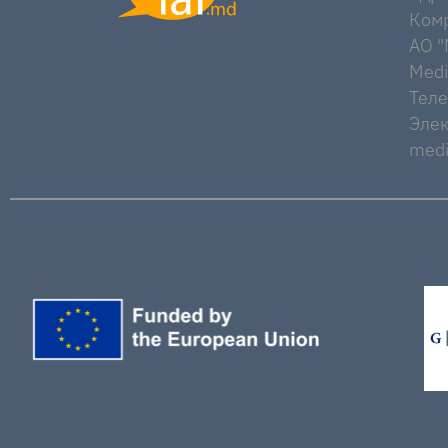
Комр
AO "M
Medi
Тел
Элек
medi