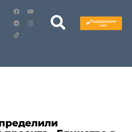
Поддержите
нас
определили