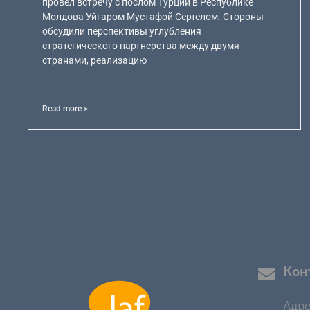
провел встречу с послом Турции в Республике
Молдова Уйгаром Мустафой Сертелом. Стороны
обсудили перспективы углубления
стратегического партнерства между двумя
странами, реализацию
Read more >
Кон
Адре