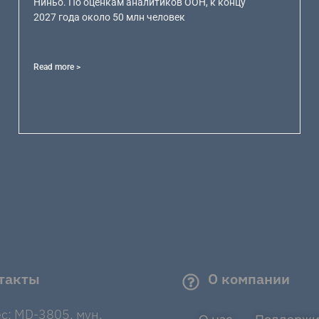
Ниньо. По оценкам аналитиков ООН, к концу
2027 года около 50 млн человек
Read more >
такты
О компании
с: MD-3805, мун.