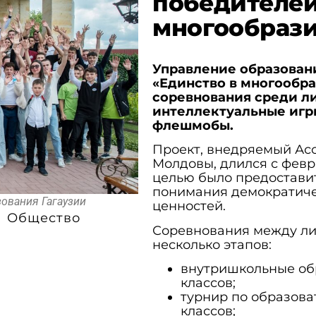
победителей
многообраз
Управление образован
«Единство в многообра
соревнования среди л
интеллектуальные игры
флешмобы.
Проект, внедряемый Ас
Молдовы, длился с февр
целью было предоставит
понимания демократиче
зования Гагаузии
ценностей.
Общество
Соревнования между ли
несколько этапов:
внутришкольные обр
классов;
турнир по образова
классов;