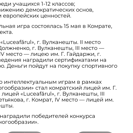
еди учащихся 1-12 классов;
ижению демократических основ,
 европейских ценностей.
ьная игра состоялась 15 мая в Комрате,
екта.
«Luceafărul», г. Вулканешты. II место
Должненко, г. Вулканешты, III место —
IV место — лицею им. Г. Гайдаржи, г.
ведения наградили сертификатами на
ро. Деньги пойдут на покупку спортивного
о интеллектуальным играм в рамках
гообразии» стал комратский лицей им. Г.
лицей «Luceafărul», г. Вулканешты, III
тьякова, г. Комрат, IV место — лицей им.
ешты.
 наградили победителей конкурса
ногообразии».