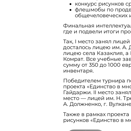
конкурс рисунков ср
флешмобы по продв
общечеловеческих и
Финальная интеллектуал
где и подвели итоги про
Так, I место занял лицей 
досталось лицею им. А. 
лицею села Казаклия, а 
Комрат. Все учебные за
сумму от 350 до 1000 ев
инвентаря.
Победителем турнира п
проекта «Единство в мно
Гайдаржи. II место занял 
место — лицей им. Н. Тре
А. Должненко, г. Вулкан
Также в рамках проекта
рисунков «Единство в м