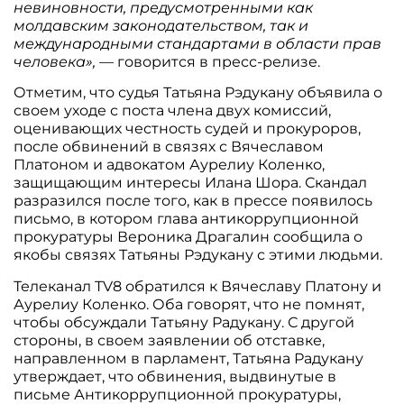
невиновности, предусмотренными как
молдавским законодательством, так и
международными стандартами в области прав
человека», —
говорится в пресс-релизе.
Отметим, что судья Татьяна Рэдукану объявила о
своем уходе с поста члена двух комиссий,
оценивающих честность судей и прокуроров,
после обвинений в связях с Вячеславом
Платоном и адвокатом Аурелиу Коленко,
защищающим интересы Илана Шора. Скандал
разразился после того, как в прессе появилось
письмо, в котором глава антикоррупционной
прокуратуры Вероника Драгалин сообщила о
якобы связях Татьяны Рэдукану с этими людьми.
Телеканал TV8 обратился к Вячеславу Платону и
Аурелиу Коленко. Оба говорят, что не помнят,
чтобы обсуждали Татьяну Радукану. С другой
стороны, в своем заявлении об отставке,
направленном в парламент, Татьяна Радукану
утверждает, что обвинения, выдвинутые в
письме Антикоррупционной прокуратуры,