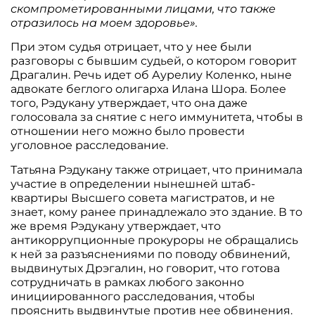
скомпрометированными лицами, что также
отразилось на моем здоровье».
При этом судья отрицает, что у нее были
разговоры с бывшим судьей, о котором говорит
Драгалин. Речь идет об Аурелиу Коленко, ныне
адвокате беглого олигарха Илана Шора. Более
того, Рэдукану утверждает, что она даже
голосовала за снятие с него иммунитета, чтобы в
отношении него можно было провести
уголовное расследование.
Татьяна Рэдукану также отрицает, что принимала
участие в определении нынешней штаб-
квартиры Высшего совета магистратов, и не
знает, кому ранее принадлежало это здание. В то
же время Рэдукану утверждает, что
антикоррупционные прокуроры не обращались
к ней за разъяснениями по поводу обвинений,
выдвинутых Дрэгалин, но говорит, что готова
сотрудничать в рамках любого законно
инициированного расследования, чтобы
прояснить выдвинутые против нее обвинения.