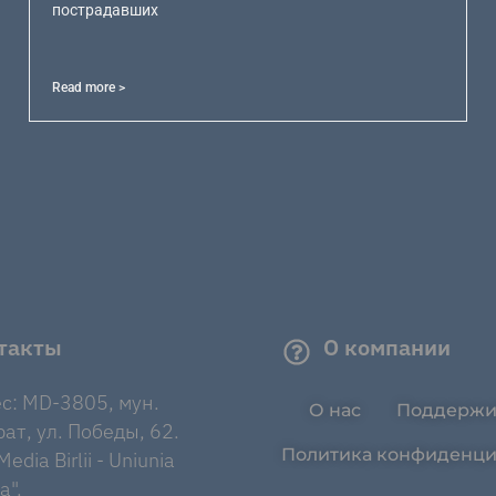
пострадавших
Read more >
такты
О компании
с: MD-3805, мун.
О нас
Поддержи
ат, ул. Победы, 62.
Политика конфиденци
edia Birlii - Uniunia
a".