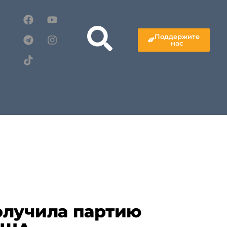
Поддержите
нас
олучила партию