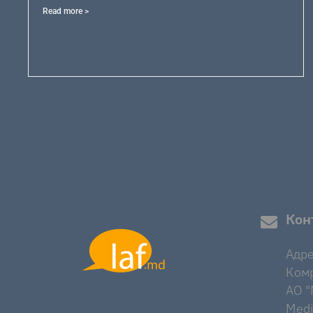
Read more >
Кон
Адре
Комр
AO "M
Medi