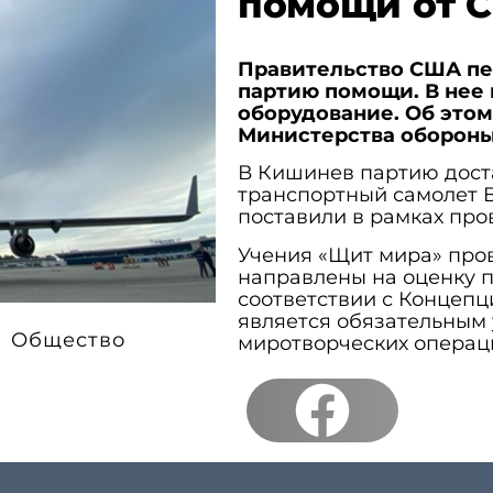
помощи от
Правительство США п
партию помощи. В нее
оборудование. Об это
Министерства обороны
В Кишинев партию дост
транспортный самолет B
поставили в рамках про
Учения «Щит мира» пров
направлены на оценку 
соответствии с Концепц
является обязательным
Общество
миротворческих операц