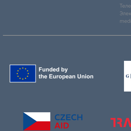
Тел
Элек
medi