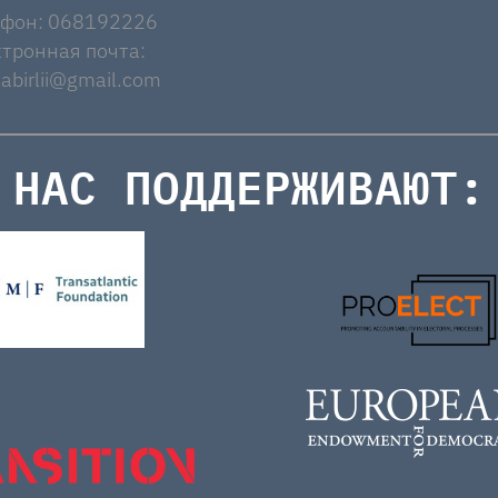
ефон: 068192226
тронная почта:
abirlii@gmail.com
НАС ПОДДЕРЖИВАЮТ: