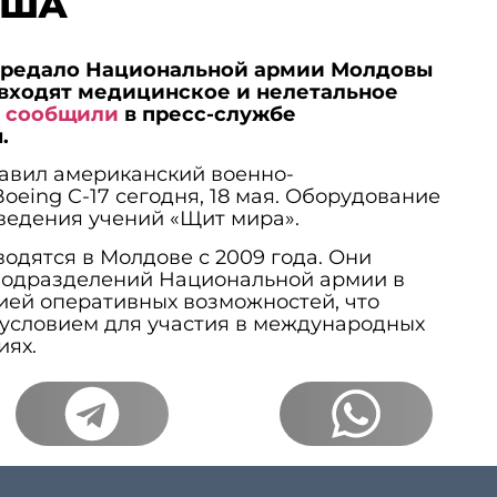
 США
ередало Национальной армии Молдовы
 входят медицинское и нелетальное
м
сообщили
в пресс-службе
.
авил американский военно-
oeing C-17 сегодня, 18 мая. Оборудование
ведения учений «Щит мира».
одятся в Молдове с 2009 года. Они
подразделений Национальной армии в
ией оперативных возможностей, что
 условием для участия в международных
иях.