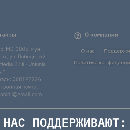
такты
О компании
с: MD-3805, мун.
О нас
Поддержи
ат, ул. Победы, 62.
Политика конфиденци
edia Birlii - Uniunia
a".
ефон: 068192226
тронная почта:
abirlii@gmail.com
НАС ПОДДЕРЖИВАЮТ: