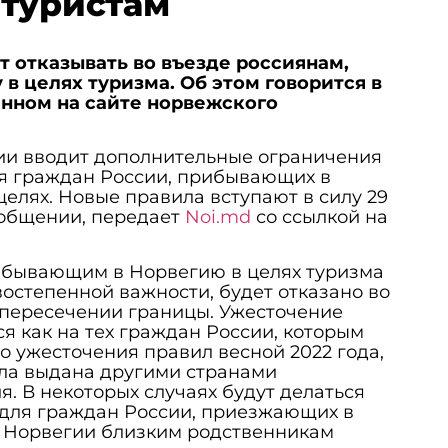
 туристам
ет отказывать во въезде россиянам,
в целях туризма. Об этом говорится в
анном на сайте норвежского
ии вводит дополнительные ограничения
ля граждан России, прибывающих в
целях. Новые правила вступают в силу 29
ообщении, передает
Noi.md
со ссылкой на
ибывающим в Норвегию в целях туризма
востепенной важности, будет отказано во
 пересечении границы. Ужесточение
я как на тех граждан России, которым
о ужесточения правил весной 2022 года,
была выдана другими странами
. В некоторых случаях будут делаться
 для граждан России, приезжающих в
 Норвегии близким родственникам