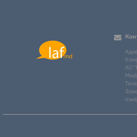
Кон
Адре
Комр
AO "M
Medi
Тел
Элек
medi