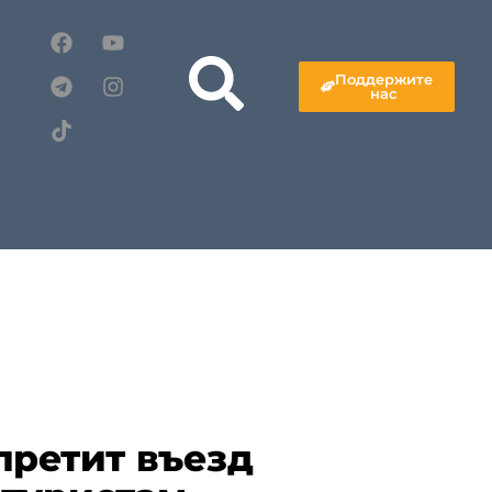
Поддержите
нас
претит въезд