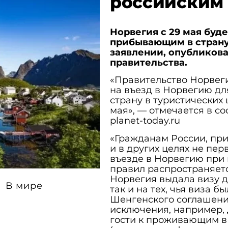
российским
Норвегия с 29 мая буд
прибывающим в страну 
заявлении, опубликов
правительства.
«Правительство Норвег
на въезд в Норвегию д
страну в туристических 
мая», — отмечается в с
planet-today.ru
«Гражданам России, пр
и в других целях не пер
въезде в Норвегию при
правил распространяетс
Норвегия выдала визу д
В мире
так и на тех, чья виза 
Шенгенского соглашения
исключения, например,
гости к проживающим в