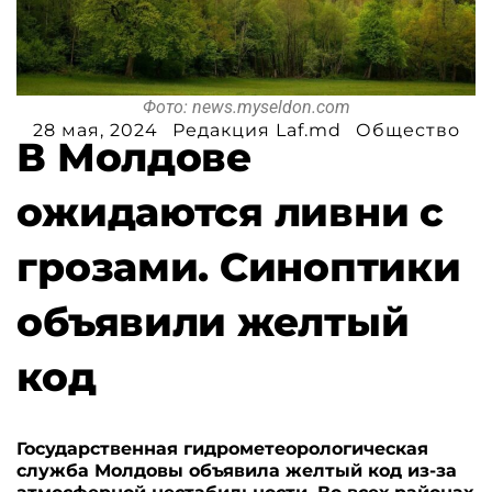
Фото: news.myseldon.com
28 мая, 2024
Редакция Laf.md
Общество
В Молдове
ожидаются ливни с
грозами. Синоптики
объявили желтый
код
Государственная гидрометеорологическая
служба Молдовы объявила желтый код из-за