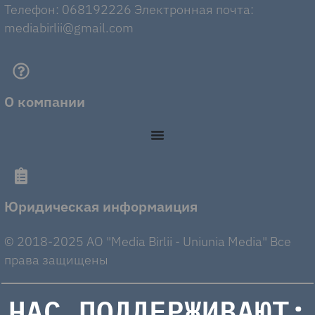
Телефон: 068192226 Электронная почта:
mediabirlii@gmail.com
О компании
Юридическая информаиция
© 2018-2025 AO "Media Birlii - Uniunia Media" Все
права защищены
НАС ПОДДЕРЖИВАЮТ: